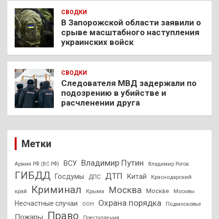
СВОДКИ
В Запорожской области заявили о
срыве масштабного наступления
украинских войск
СВОДКИ
Следователя МВД задержали по
подозрению в убийстве и
расчленении друга
Метки
Владимир Путин
ВСУ
Армия РФ (ВС РФ)
Владимир Рогов
ГИБДД
ДТП
Госдумы
Китай
ДПС
Краснодарский
Криминал
Москва
Москве
край
Крыма
Москвы
Охрана порядка
Несчастные случаи
Подмосковье
ООН
Право
Пожары
Преступления