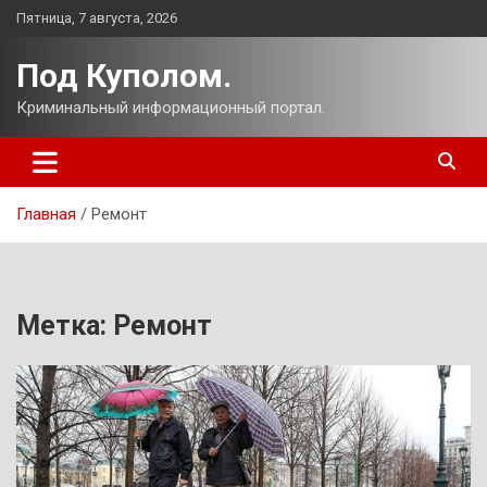
Перейти
Пятница, 7 августа, 2026
к
содержимому
Под Куполом.
Криминальный информационный портал.
Главная
Ремонт
Метка:
Ремонт