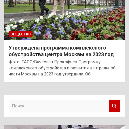
ОБЩЕСТВО
Утверждена программа комплексного
обустройства центра Москвы на 2023 год
Фото: ТАСС/Вячеслав Прокофьев Программу
комплексного обустройства и развития центральной
части Москвы на 2023 год утвердили. Об…
П
о
и
с
к