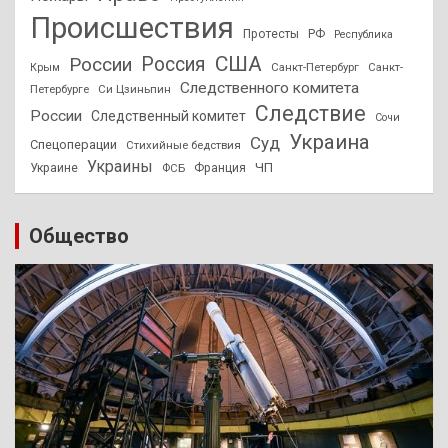
Происшествия
Протесты
РФ
Республика
США
России
Россия
Санкт-Петербург
Санкт-
Крым
Следственного комитета
Петербурге
Си Цзиньпин
Следствие
России
Следственный комитет
Сочи
Украина
Суд
Спецоперации
Стихийные бедствия
Украины
ЧП
Украине
ФСБ
Франция
Общество