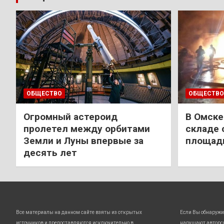
ОБЩЕСТВО
ОБЩЕСТВО
Огромный астероид
В Омске
пролетел между орбитами
складе 
Земли и Луны впервые за
площади
десять лет
Все материалы на данном сайте взяты из открытых
Если Вы обнаружи
источников и предоставляются исключительно в
нарушают авторс