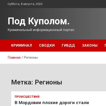
Перейти
Суббота, 8 августа, 2026
к
содержимому
Под Куполом.
Криминальный информационный портал.
КРИМИНАЛ
СВОДКИ
ГИБДД
ЗАКОНЫ
Главная
Регионы
Метка:
Регионы
ПРОИСШЕСТВИЯ
В Мордовии плохие дороги стали