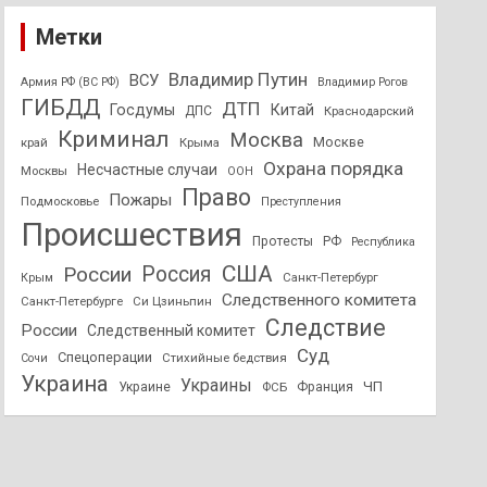
Метки
Владимир Путин
ВСУ
Армия РФ (ВС РФ)
Владимир Рогов
ГИБДД
ДТП
Госдумы
Китай
ДПС
Краснодарский
Криминал
Москва
Москве
край
Крыма
Охрана порядка
Несчастные случаи
Москвы
ООН
Право
Пожары
Подмосковье
Преступления
Происшествия
Протесты
РФ
Республика
США
России
Россия
Санкт-Петербург
Крым
Следственного комитета
Санкт-Петербурге
Си Цзиньпин
Следствие
России
Следственный комитет
Суд
Спецоперации
Стихийные бедствия
Сочи
Украина
Украины
ЧП
Украине
ФСБ
Франция