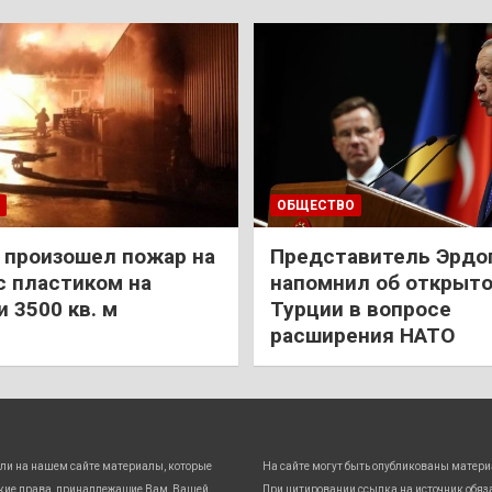
ОБЩЕСТВО
 произошел пожар на
Представитель Эрдо
с пластиком на
напомнил об открыт
 3500 кв. м
Турции в вопросе
расширения НАТО
ли на нашем сайте материалы, которые
На сайте могут быть опубликованы матери
кие права, принадлежащие Вам, Вашей
При цитировании ссылка на источник обяз