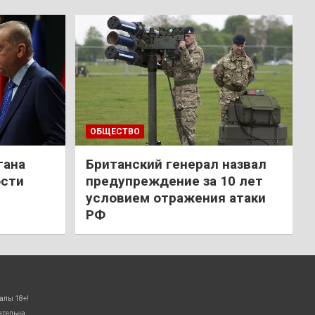
ОБЩЕСТВО
гана
Британский генерал назвал
ости
предупреждение за 10 лет
условием отражения атаки
РФ
алы 18+!
ательна.