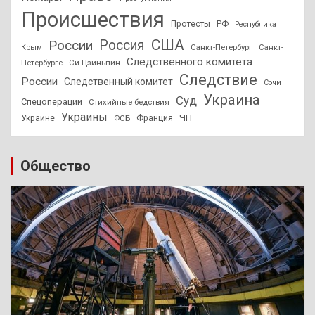
Происшествия
Протесты
РФ
Республика
США
России
Россия
Санкт-Петербург
Санкт-
Крым
Следственного комитета
Петербурге
Си Цзиньпин
Следствие
России
Следственный комитет
Сочи
Украина
Суд
Спецоперации
Стихийные бедствия
Украины
ЧП
Украине
ФСБ
Франция
Общество