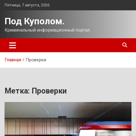
Перейти
Пятница, 7 августа, 2026
к
содержимому
Под Куполом.
Криминальный информационный портал.
Главная
Проверки
Метка:
Проверки