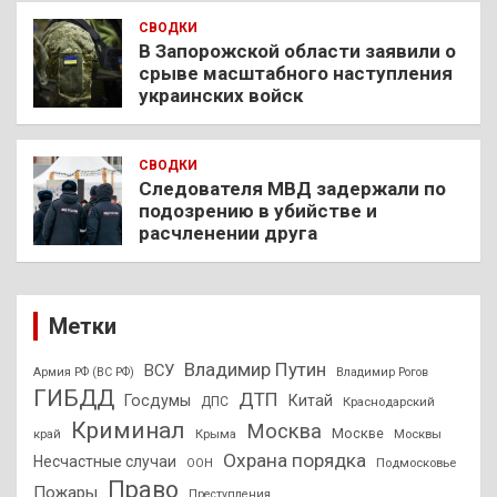
СВОДКИ
В Запорожской области заявили о
срыве масштабного наступления
украинских войск
СВОДКИ
Следователя МВД задержали по
подозрению в убийстве и
расчленении друга
Метки
Владимир Путин
ВСУ
Армия РФ (ВС РФ)
Владимир Рогов
ГИБДД
ДТП
Госдумы
Китай
ДПС
Краснодарский
Криминал
Москва
Москве
край
Крыма
Москвы
Охрана порядка
Несчастные случаи
Подмосковье
ООН
Право
Пожары
Преступления