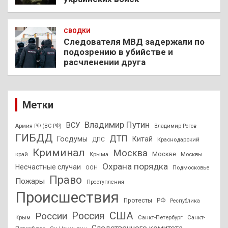
СВОДКИ
Следователя МВД задержали по
подозрению в убийстве и
расчленении друга
Метки
Владимир Путин
ВСУ
Армия РФ (ВС РФ)
Владимир Рогов
ГИБДД
ДТП
Госдумы
Китай
ДПС
Краснодарский
Криминал
Москва
Москве
край
Крыма
Москвы
Охрана порядка
Несчастные случаи
Подмосковье
ООН
Право
Пожары
Преступления
Происшествия
Протесты
РФ
Республика
США
России
Россия
Санкт-Петербург
Санкт-
Крым
Следственного комитета