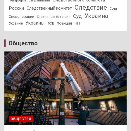
Петербурге
Си Цзиньпин
Следствие
России
Следственный комитет
Сочи
Украина
Суд
Спецоперации
Стихийные бедствия
Украины
ЧП
Украине
ФСБ
Франция
Общество
ОБЩЕСТВО