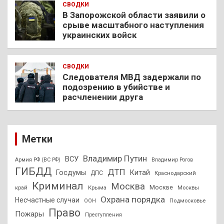
СВОДКИ
В Запорожской области заявили о
срыве масштабного наступления
украинских войск
СВОДКИ
Следователя МВД задержали по
подозрению в убийстве и
расчленении друга
Метки
Владимир Путин
ВСУ
Армия РФ (ВС РФ)
Владимир Рогов
ГИБДД
ДТП
Госдумы
Китай
ДПС
Краснодарский
Криминал
Москва
Москве
край
Крыма
Москвы
Охрана порядка
Несчастные случаи
Подмосковье
ООН
Право
Пожары
Преступления