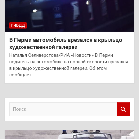
ГИБДД
В Перми автомобиль врезался в крыльцо
художественной галереи
Наталья Селиверстова/РИА «Новости» В Перми
водитель на автомобиле на полной скорости врезался
в крыльцо художественной галереи. Об этом
сообщает…
П
о
и
с
к