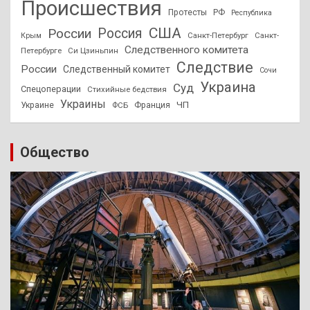
Происшествия
Протесты
РФ
Республика
США
России
Россия
Санкт-Петербург
Санкт-
Крым
Следственного комитета
Петербурге
Си Цзиньпин
Следствие
России
Следственный комитет
Сочи
Украина
Суд
Спецоперации
Стихийные бедствия
Украины
ЧП
Украине
ФСБ
Франция
Общество