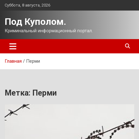
Перейти
Суббота, 8 августа, 2026
к
содержимому
Под Куполом.
Криминальный информационный портал.
Главная
Перми
Метка:
Перми