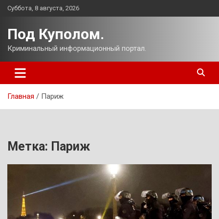
Перейти
Суббота, 8 августа, 2026
к
содержимому
Под Куполом.
Криминальный информационный портал.
Главная
Париж
Метка:
Париж