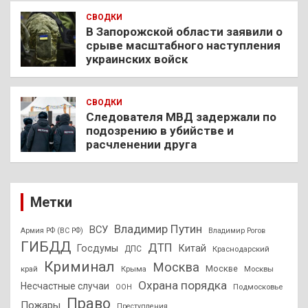
СВОДКИ
В Запорожской области заявили о
срыве масштабного наступления
украинских войск
СВОДКИ
Следователя МВД задержали по
подозрению в убийстве и
расчленении друга
Метки
Владимир Путин
ВСУ
Армия РФ (ВС РФ)
Владимир Рогов
ГИБДД
ДТП
Госдумы
Китай
ДПС
Краснодарский
Криминал
Москва
Москве
край
Крыма
Москвы
Охрана порядка
Несчастные случаи
Подмосковье
ООН
Право
Пожары
Преступления