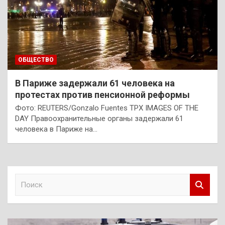
ОБЩЕСТВО
В Париже задержали 61 человека на
протестах против пенсионной реформы
Фото: REUTERS/Gonzalo Fuentes TPX IMAGES OF THE
DAY Правоохранительные органы задержали 61
человека в Париже на…
П
о
и
с
к