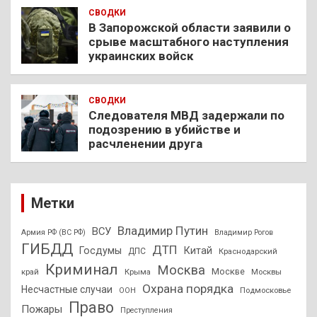
СВОДКИ
В Запорожской области заявили о
срыве масштабного наступления
украинских войск
СВОДКИ
Следователя МВД задержали по
подозрению в убийстве и
расчленении друга
Метки
Владимир Путин
ВСУ
Армия РФ (ВС РФ)
Владимир Рогов
ГИБДД
ДТП
Госдумы
Китай
ДПС
Краснодарский
Криминал
Москва
Москве
край
Крыма
Москвы
Охрана порядка
Несчастные случаи
Подмосковье
ООН
Право
Пожары
Преступления