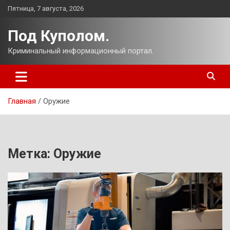
Перейти
Пятница, 7 августа, 2026
к
содержимому
Под Куполом.
Криминальный информационный портал.
Главная
Оружие
Метка:
Оружие