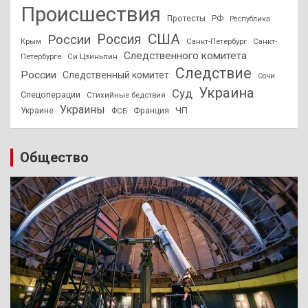
Происшествия
Протесты
РФ
Республика
США
России
Россия
Санкт-Петербург
Санкт-
Крым
Следственного комитета
Петербурге
Си Цзиньпин
Следствие
России
Следственный комитет
Сочи
Украина
Суд
Спецоперации
Стихийные бедствия
Украины
ЧП
Украине
ФСБ
Франция
Общество