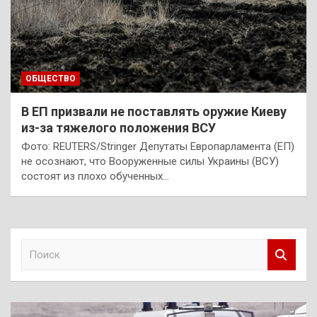
ОБЩЕСТВО
В ЕП призвали не поставлять оружие Киеву
из-за тяжелого положения ВСУ
Фото: REUTERS/Stringer Депутаты Европарламента (ЕП)
не осознают, что Вооруженные силы Украины (ВСУ)
состоят из плохо обученных…
П
о
и
с
к