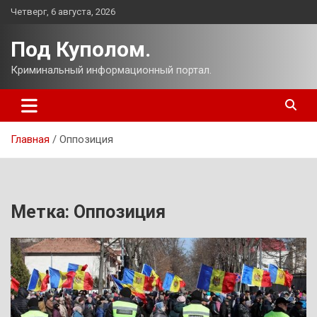
Перейти
Четверг, 6 августа, 2026
к
содержимому
Под Куполом.
Криминальный информационный портал.
Главная
Оппозиция
Метка:
Оппозиция