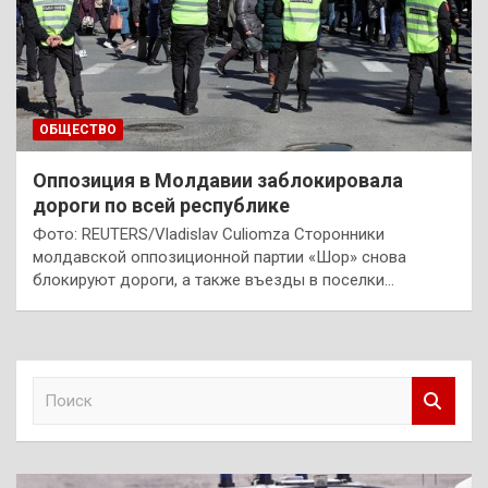
ОБЩЕСТВО
Оппозиция в Молдавии заблокировала
дороги по всей республике
Фото: REUTERS/Vladislav Culiomza Сторонники
молдавской оппозиционной партии «Шор» снова
блокируют дороги, а также въезды в поселки…
П
о
и
с
к