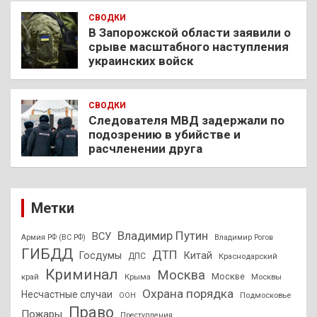
СВОДКИ
В Запорожской области заявили о
срыве масштабного наступления
украинских войск
СВОДКИ
Следователя МВД задержали по
подозрению в убийстве и
расчленении друга
Метки
Владимир Путин
ВСУ
Армия РФ (ВС РФ)
Владимир Рогов
ГИБДД
ДТП
Госдумы
Китай
ДПС
Краснодарский
Криминал
Москва
Москве
край
Крыма
Москвы
Охрана порядка
Несчастные случаи
Подмосковье
ООН
Право
Пожары
Преступления