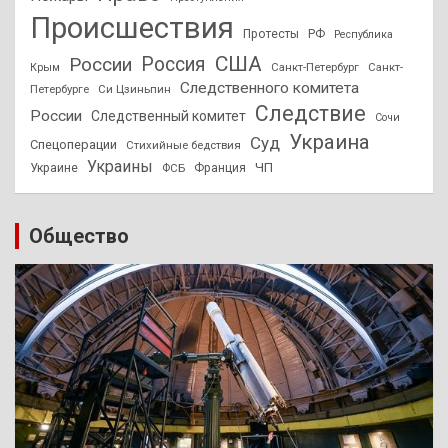
Происшествия
Протесты
РФ
Республика
США
России
Россия
Санкт-Петербург
Санкт-
Крым
Следственного комитета
Петербурге
Си Цзиньпин
Следствие
России
Следственный комитет
Сочи
Украина
Суд
Спецоперации
Стихийные бедствия
Украины
ЧП
Украине
ФСБ
Франция
Общество