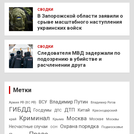
СВОДКИ
В Запорожской области заявили о
срыве масштабного наступления
украинских войск
СВОДКИ
Следователя МВД задержали по
подозрению в убийстве и
расчленении друга
Метки
Владимир Путин
ВСУ
Армия РФ (ВС РФ)
Владимир Рогов
ГИБДД
ДТП
Госдумы
Китай
ДПС
Краснодарский
Криминал
Москва
Москве
край
Крыма
Москвы
Охрана порядка
Несчастные случаи
Подмосковье
ООН