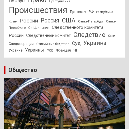
Право
Пожары
Преступления
Происшествия
Протесты
РФ
Республика
США
России
Россия
Санкт-Петербург
Санкт-
Крым
Следственного комитета
Петербурге
Си Цзиньпин
Следствие
России
Следственный комитет
Сочи
Украина
Суд
Спецоперации
Стихийные бедствия
Украины
ЧП
Украине
ФСБ
Франция
Общество