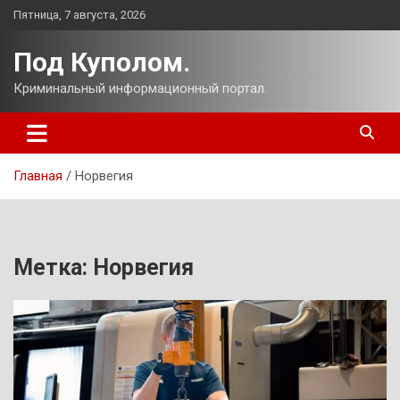
Перейти
Пятница, 7 августа, 2026
к
содержимому
Под Куполом.
Криминальный информационный портал.
Главная
Норвегия
Метка:
Норвегия