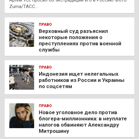
Артем Усс просил об экстрадиции его в Россию Фото:
Zuma/ТАСС…
ПРАВО
Верховный суд разъяснил
некоторые положения о
преступлениях против военной
службы
ПРАВО
Индонезия ищет нелегальных
работников из России и Украины
по соцсетям
ПРАВО
Новое уголовное дело против
блогера-миллионника: в неуплате
налогов обвиняют Александру
Митрошину