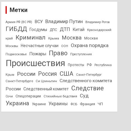
Метки
Владимир Путин
ВСУ
Армия РФ (ВС РФ)
Владимир Рогов
ГИБДД
ДТП
Госдумы
Китай
ДПС
Краснодарский
Криминал
Москва
Москве
край
Крыма
Охрана порядка
Несчастные случаи
Москвы
ООН
Право
Пожары
Подмосковье
Преступления
Происшествия
Протесты
РФ
Республика
США
России
Россия
Санкт-Петербург
Крым
Следственного комитета
Санкт-Петербурге
Си Цзиньпин
Следствие
России
Следственный комитет
Суд
Спецоперации
Стихийные бедствия
Сочи
Украина
Украины
ЧП
Украине
ФСБ
Франция