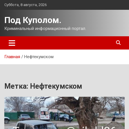
Перейти
Суббота, 8 августа, 2026
к
содержимому
Под Куполом.
Криминальный информационный портал.
Главная
Нефтекумском
Метка:
Нефтекумском