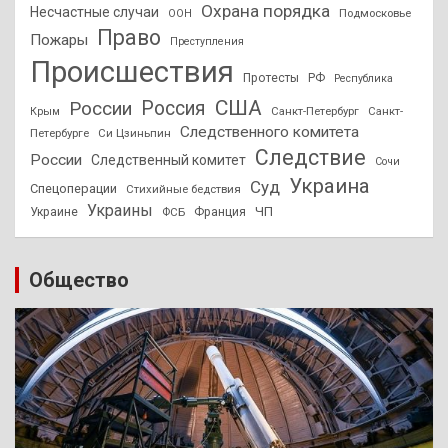
Охрана порядка
Несчастные случаи
Подмосковье
ООН
Право
Пожары
Преступления
Происшествия
Протесты
РФ
Республика
США
России
Россия
Санкт-Петербург
Санкт-
Крым
Следственного комитета
Петербурге
Си Цзиньпин
Следствие
России
Следственный комитет
Сочи
Украина
Суд
Спецоперации
Стихийные бедствия
Украины
ЧП
Украине
ФСБ
Франция
Общество