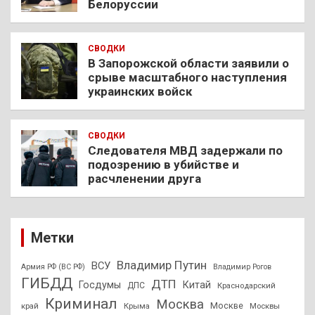
Белоруссии
СВОДКИ
В Запорожской области заявили о
срыве масштабного наступления
украинских войск
СВОДКИ
Следователя МВД задержали по
подозрению в убийстве и
расчленении друга
Метки
Владимир Путин
ВСУ
Армия РФ (ВС РФ)
Владимир Рогов
ГИБДД
ДТП
Госдумы
Китай
ДПС
Краснодарский
Криминал
Москва
Москве
край
Крыма
Москвы