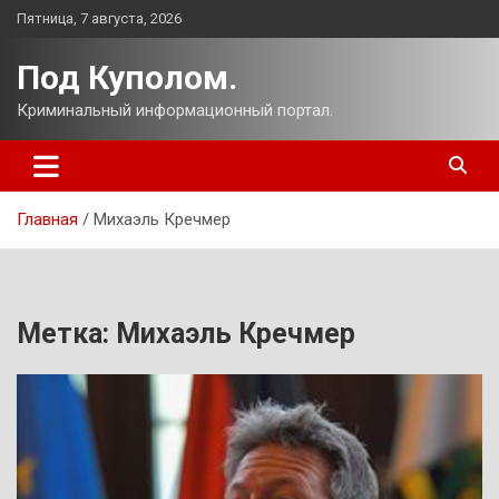
Перейти
Пятница, 7 августа, 2026
к
содержимому
Под Куполом.
Криминальный информационный портал.
Главная
Михаэль Кречмер
Метка:
Михаэль Кречмер