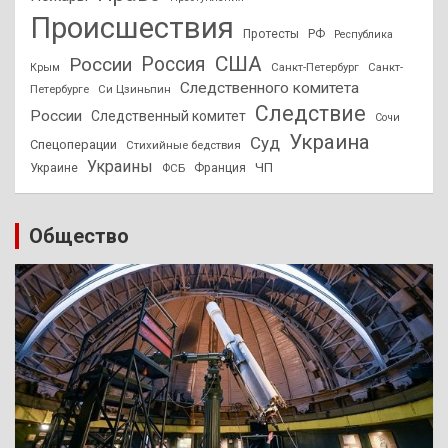
Происшествия
Протесты
РФ
Республика
США
России
Россия
Санкт-Петербург
Санкт-
Крым
Следственного комитета
Петербурге
Си Цзиньпин
Следствие
России
Следственный комитет
Сочи
Украина
Суд
Спецоперации
Стихийные бедствия
Украины
ЧП
Украине
ФСБ
Франция
Общество