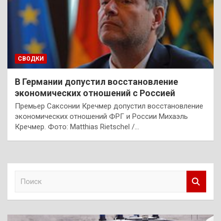
СВОДКИ
В Германии допустил восстановление
экономических отношений с Россией
Премьер Саксонии Кречмер допустил восстановление
экономических отношений ФРГ и России Михаэль
Кречмер. Фото: Matthias Rietschel /…
П
о
и
с
к