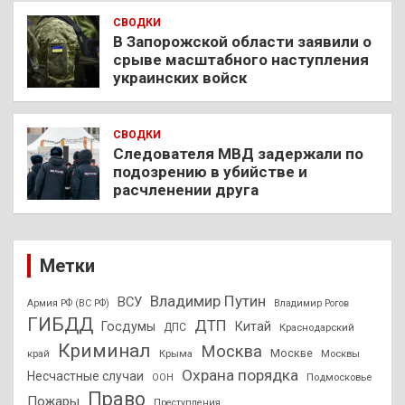
СВОДКИ
В Запорожской области заявили о
срыве масштабного наступления
украинских войск
СВОДКИ
Следователя МВД задержали по
подозрению в убийстве и
расчленении друга
Метки
Владимир Путин
ВСУ
Армия РФ (ВС РФ)
Владимир Рогов
ГИБДД
ДТП
Госдумы
Китай
ДПС
Краснодарский
Криминал
Москва
Москве
край
Крыма
Москвы
Охрана порядка
Несчастные случаи
Подмосковье
ООН
Право
Пожары
Преступления