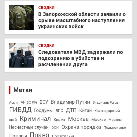
СВОДКИ
В Запорожской области заявили о
срыве масштабного наступления
украинских войск
СВОДКИ
Следователя МВД задержали по
подозрению в убийстве и
расчленении друга
Метки
Владимир Путин
ВСУ
Армия РФ (ВС РФ)
Владимир Рогов
ГИБДД
ДТП
Госдумы
Китай
ДПС
Краснодарский
Криминал
Москва
Москве
край
Крыма
Москвы
Охрана порядка
Несчастные случаи
Подмосковье
ООН
Право
Пожары
Преступления