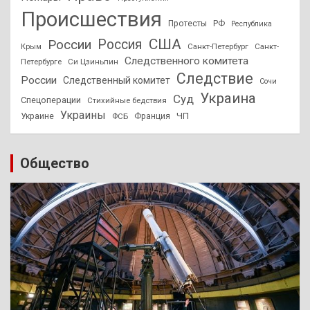
Происшествия
Протесты
РФ
Республика
США
России
Россия
Санкт-Петербург
Санкт-
Крым
Следственного комитета
Петербурге
Си Цзиньпин
Следствие
России
Следственный комитет
Сочи
Украина
Суд
Спецоперации
Стихийные бедствия
Украины
ЧП
Украине
ФСБ
Франция
Общество