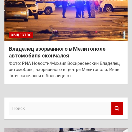
ОБЩЕСТВО
Владелец взорванного в Мелитополе
автомобиля скончался
Фото: РИА Новости/Михаил Воскресенский Владелец
автомобиля, взорванного в центре Мелитополя, Иван
Ткач скончался в больнице от…
П
о
и
с
к