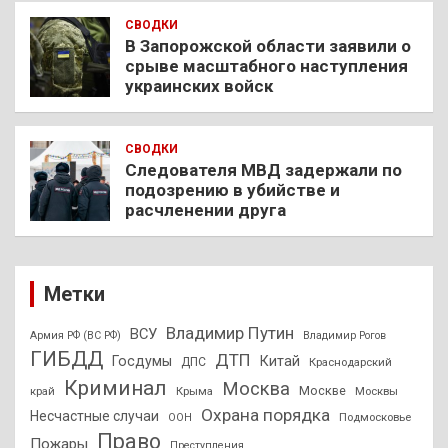
СВОДКИ
В Запорожской области заявили о
срыве масштабного наступления
украинских войск
СВОДКИ
Следователя МВД задержали по
подозрению в убийстве и
расчленении друга
Метки
Владимир Путин
ВСУ
Армия РФ (ВС РФ)
Владимир Рогов
ГИБДД
ДТП
Госдумы
Китай
ДПС
Краснодарский
Криминал
Москва
Москве
край
Крыма
Москвы
Охрана порядка
Несчастные случаи
Подмосковье
ООН
Право
Пожары
Преступления