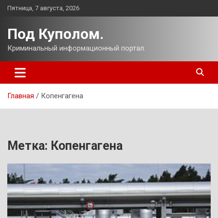
Перейти
Пятница, 7 августа, 2026
к
содержимому
Под Куполом.
Криминальный информационный портал.
Главная
Копенгагена
Метка:
Копенгагена