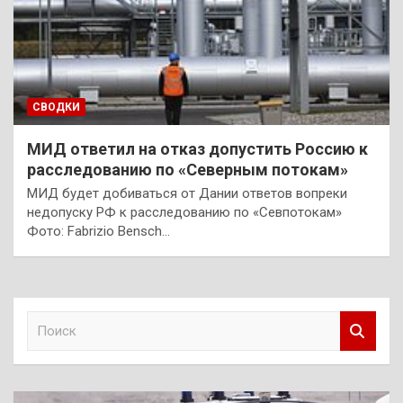
СВОДКИ
МИД ответил на отказ допустить Россию к
расследованию по «Северным потокам»
МИД будет добиваться от Дании ответов вопреки
недопуску РФ к расследованию по «Севпотокам»
Фото: Fabrizio Bensch…
П
о
и
с
к