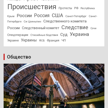
Происшествия
Протесты
РФ
Республика
США
России
Россия
Санкт-Петербург
Санкт-
Крым
Следственного комитета
Петербурге
Си Цзиньпин
Следствие
России
Следственный комитет
Сочи
Украина
Суд
Спецоперации
Стихийные бедствия
Украины
ЧП
Украине
ФСБ
Франция
Общество