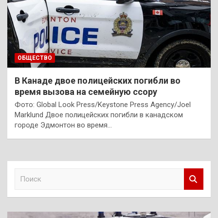
ОБЩЕСТВО
В Канаде двое полицейских погибли во
время вызова на семейную ссору
Фото: Global Look Press/Keystone Press Agency/Joel
Marklund Двое полицейских погибли в канадском
городе Эдмонтон во время…
П
о
и
с
к