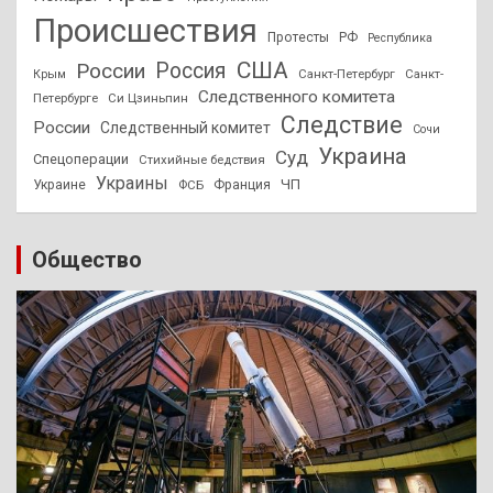
Происшествия
Протесты
РФ
Республика
США
России
Россия
Санкт-Петербург
Санкт-
Крым
Следственного комитета
Петербурге
Си Цзиньпин
Следствие
России
Следственный комитет
Сочи
Украина
Суд
Спецоперации
Стихийные бедствия
Украины
ЧП
Украине
ФСБ
Франция
Общество