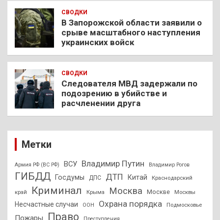
СВОДКИ
В Запорожской области заявили о
срыве масштабного наступления
украинских войск
СВОДКИ
Следователя МВД задержали по
подозрению в убийстве и
расчленении друга
Метки
Владимир Путин
ВСУ
Армия РФ (ВС РФ)
Владимир Рогов
ГИБДД
ДТП
Госдумы
Китай
ДПС
Краснодарский
Криминал
Москва
Москве
край
Крыма
Москвы
Охрана порядка
Несчастные случаи
Подмосковье
ООН
Право
Пожары
Преступления