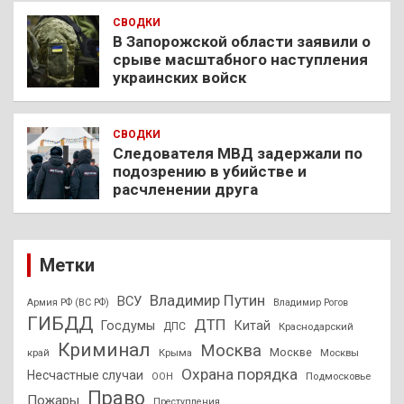
СВОДКИ
В Запорожской области заявили о
срыве масштабного наступления
украинских войск
СВОДКИ
Следователя МВД задержали по
подозрению в убийстве и
расчленении друга
Метки
Владимир Путин
ВСУ
Армия РФ (ВС РФ)
Владимир Рогов
ГИБДД
ДТП
Госдумы
Китай
ДПС
Краснодарский
Криминал
Москва
Москве
край
Крыма
Москвы
Охрана порядка
Несчастные случаи
Подмосковье
ООН
Право
Пожары
Преступления