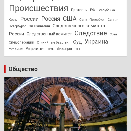
Происшествия
Протесты
РФ
Республика
США
России
Россия
Санкт-Петербург
Санкт-
Крым
Следственного комитета
Петербурге
Си Цзиньпин
Следствие
России
Следственный комитет
Сочи
Украина
Суд
Спецоперации
Стихийные бедствия
Украины
ЧП
Украине
ФСБ
Франция
Общество