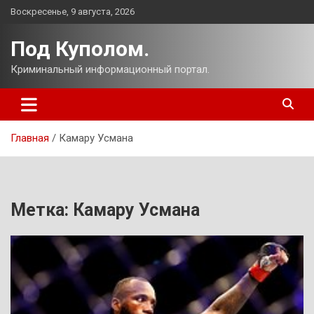
Перейти
Воскресенье, 9 августа, 2026
к
содержимому
Под Куполом.
Криминальный информационный портал.
Главная
Камару Усмана
Метка:
Камару Усмана