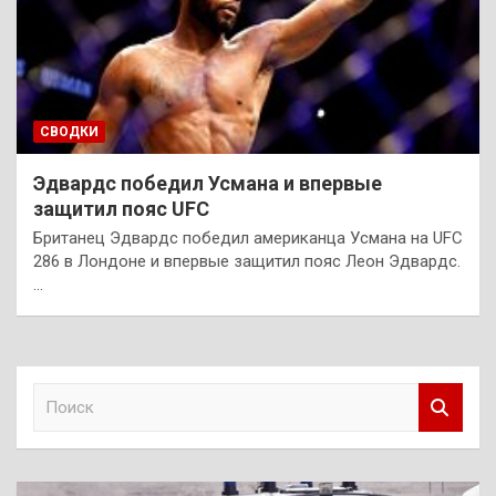
СВОДКИ
Эдвардс победил Усмана и впервые
защитил пояс UFC
Британец Эдвардс победил американца Усмана на UFC
286 в Лондоне и впервые защитил пояс Леон Эдвардс.
…
П
о
и
с
к