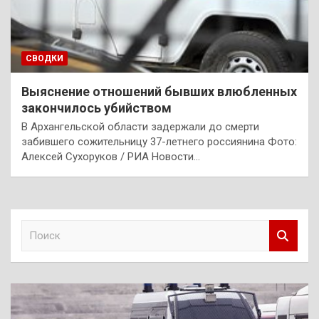
СВОДКИ
Выяснение отношений бывших влюбленных
закончилось убийством
В Архангельской области задержали до смерти
забившего сожительницу 37-летнего россиянина Фото:
Алексей Сухоруков / РИА Новости…
П
о
и
с
к