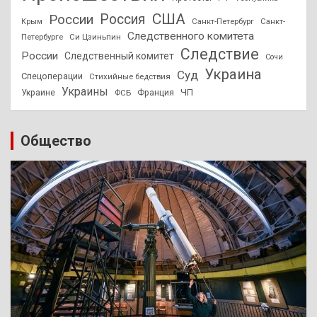
США
России
Россия
Санкт-Петербург
Санкт-
Крым
Следственного комитета
Петербурге
Си Цзиньпин
Следствие
России
Следственный комитет
Сочи
Украина
Суд
Спецоперации
Стихийные бедствия
Украины
ЧП
Украине
ФСБ
Франция
Общество