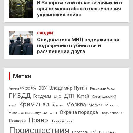
В Запорожской области заявили о
срыве масштабного наступления
украинских войск
СВОДКИ
Следователя МВД задержали по
подозрению в убийстве и
расчленении друга
Метки
Владимир Путин
ВСУ
Армия РФ (ВС РФ)
Владимир Рогов
ГИБДД
ДТП
Госдумы
Китай
ДПС
Краснодарский
Криминал
Москва
Москве
край
Крыма
Москвы
Охрана порядка
Несчастные случаи
Подмосковье
ООН
Право
Пожары
Преступления
Происшествия
Протесты
РФ
Республика