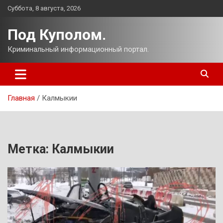
Перейти
Суббота, 8 августа, 2026
к
содержимому
Под Куполом.
Криминальный информационный портал.
Главная
Калмыкии
Метка:
Калмыкии