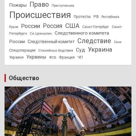
Право
Пожары
Преступления
Происшествия
Протесты
РФ
Республика
США
России
Россия
Санкт-Петербург
Санкт-
Крым
Следственного комитета
Петербурге
Си Цзиньпин
Следствие
России
Следственный комитет
Сочи
Украина
Суд
Спецоперации
Стихийные бедствия
Украины
ЧП
Украине
ФСБ
Франция
Общество