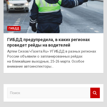
ГИБДД
ГИБДД предупредила, в каких регионах
проведет рейды на водителей
Артем Сизов/«Газета.Ru» УГИБДД в разных регионах
России объявили о запланированных рейдах
на ближайшие выходные, 25-26 марта. Особое
внимание автоинспекторы…
П
о
и
с