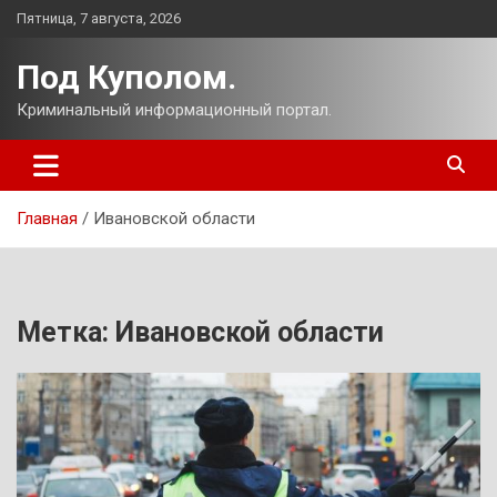
Перейти
Пятница, 7 августа, 2026
к
содержимому
Под Куполом.
Криминальный информационный портал.
Главная
Ивановской области
Метка:
Ивановской области