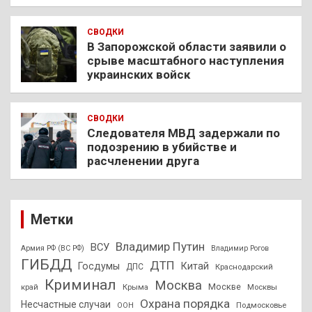
СВОДКИ
В Запорожской области заявили о
срыве масштабного наступления
украинских войск
СВОДКИ
Следователя МВД задержали по
подозрению в убийстве и
расчленении друга
Метки
Владимир Путин
ВСУ
Армия РФ (ВС РФ)
Владимир Рогов
ГИБДД
ДТП
Госдумы
Китай
ДПС
Краснодарский
Криминал
Москва
Москве
край
Крыма
Москвы
Охрана порядка
Несчастные случаи
Подмосковье
ООН