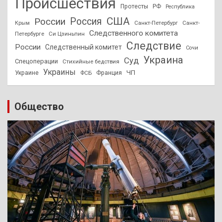
Происшествия
Протесты
РФ
Республика
США
России
Россия
Санкт-Петербург
Санкт-
Крым
Следственного комитета
Петербурге
Си Цзиньпин
Следствие
России
Следственный комитет
Сочи
Украина
Суд
Спецоперации
Стихийные бедствия
Украины
ЧП
Украине
ФСБ
Франция
Общество