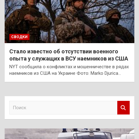
СВОДКИ
Стало известно об отсутствии военного
опыта у служащих в ВСУ наемников из США
NYT сообщила о конфликтах и мошенничестве в рядах
наемников из США на Украине Фото: Marko Djurica…
П
о
и
с
к