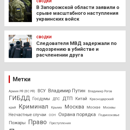
СВОДКИ
В Запорожской области заявили о
срыве масштабного наступления
украинских войск
СВОДКИ
Следователя МВД задержали по
подозрению в убийстве и
расчленении друга
Метки
Владимир Путин
ВСУ
Армия РФ (ВС РФ)
Владимир Рогов
ГИБДД
ДТП
Госдумы
Китай
ДПС
Краснодарский
Криминал
Москва
Москве
край
Крыма
Москвы
Охрана порядка
Несчастные случаи
Подмосковье
ООН
Право
Пожары
Преступления