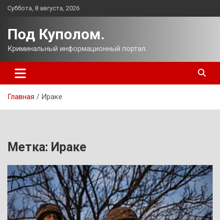
Перейти
Суббота, 8 августа, 2026
к
содержимому
Под Куполом.
Криминальный информационный портал.
Главная
Ираке
Метка:
Ираке