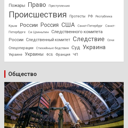
Право
Пожары
Преступления
Происшествия
Протесты
РФ
Республика
США
России
Россия
Санкт-Петербург
Санкт-
Крым
Следственного комитета
Петербурге
Си Цзиньпин
Следствие
России
Следственный комитет
Сочи
Украина
Суд
Спецоперации
Стихийные бедствия
Украины
ЧП
Украине
ФСБ
Франция
Общество