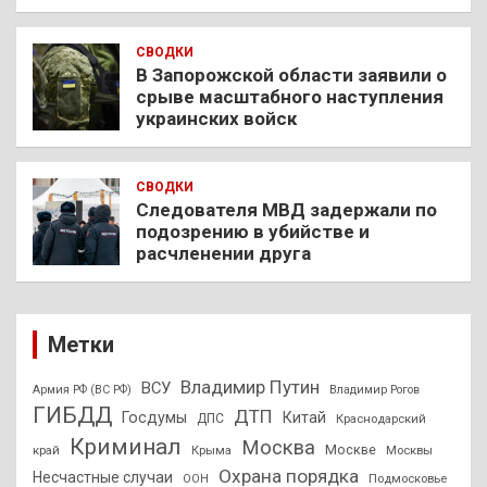
СВОДКИ
В Запорожской области заявили о
срыве масштабного наступления
украинских войск
СВОДКИ
Следователя МВД задержали по
подозрению в убийстве и
расчленении друга
Метки
Владимир Путин
ВСУ
Армия РФ (ВС РФ)
Владимир Рогов
ГИБДД
ДТП
Госдумы
Китай
ДПС
Краснодарский
Криминал
Москва
Москве
край
Крыма
Москвы
Охрана порядка
Несчастные случаи
Подмосковье
ООН