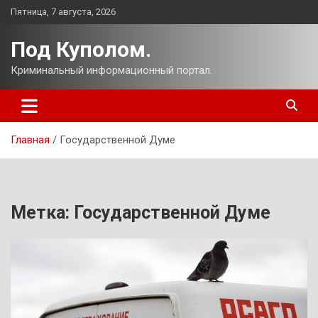
Перейти
Пятница, 7 августа, 2026
к
содержимому
Под Куполом.
Криминальный информационный портал.
Главная
Государственной Думе
Метка:
Государственной Думе