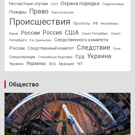
Охрана порядка
Несчастные случаи
Подмосковье
ООН
Право
Пожары
Преступления
Происшествия
Протесты
РФ
Республика
США
России
Россия
Санкт-Петербург
Санкт-
Крым
Следственного комитета
Петербурге
Си Цзиньпин
Следствие
России
Следственный комитет
Сочи
Украина
Суд
Спецоперации
Стихийные бедствия
Украины
ЧП
Украине
ФСБ
Франция
Общество