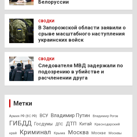
Белоруссии
СВОДКИ
В Запорожской области заявили о
срыве масштабного наступления
украинских войск
СВОДКИ
Следователя МВД задержали по
подозрению в убийстве и
расчленении друга
Метки
Владимир Путин
ВСУ
Армия РФ (ВС РФ)
Владимир Рогов
ГИБДД
ДТП
Госдумы
Китай
ДПС
Краснодарский
Криминал
Москва
Москве
край
Крыма
Москвы