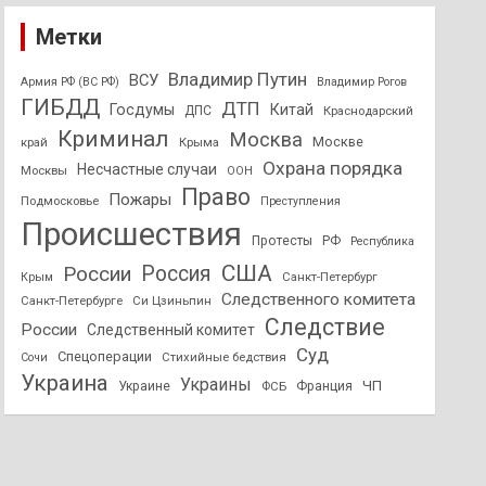
Метки
Владимир Путин
ВСУ
Армия РФ (ВС РФ)
Владимир Рогов
ГИБДД
ДТП
Госдумы
Китай
ДПС
Краснодарский
Криминал
Москва
Москве
край
Крыма
Охрана порядка
Несчастные случаи
Москвы
ООН
Право
Пожары
Подмосковье
Преступления
Происшествия
Протесты
РФ
Республика
США
России
Россия
Санкт-Петербург
Крым
Следственного комитета
Санкт-Петербурге
Си Цзиньпин
Следствие
России
Следственный комитет
Суд
Спецоперации
Стихийные бедствия
Сочи
Украина
Украины
ЧП
Украине
ФСБ
Франция