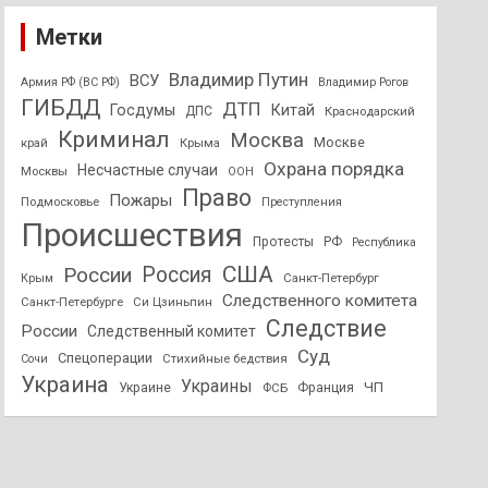
Метки
Владимир Путин
ВСУ
Армия РФ (ВС РФ)
Владимир Рогов
ГИБДД
ДТП
Госдумы
Китай
ДПС
Краснодарский
Криминал
Москва
Москве
край
Крыма
Охрана порядка
Несчастные случаи
Москвы
ООН
Право
Пожары
Подмосковье
Преступления
Происшествия
Протесты
РФ
Республика
США
России
Россия
Санкт-Петербург
Крым
Следственного комитета
Санкт-Петербурге
Си Цзиньпин
Следствие
России
Следственный комитет
Суд
Спецоперации
Стихийные бедствия
Сочи
Украина
Украины
ЧП
Украине
ФСБ
Франция