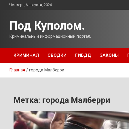
Перейти
Четверг, 6 августа, 2026
к
содержимому
Под Куполом.
Криминальный информационный портал.
КРИМИНАЛ
СВОДКИ
ГИБДД
ЗАКОНЫ
Главная
города Малберри
Метка:
города Малберри