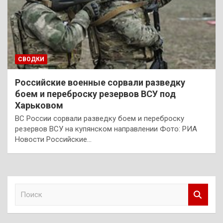
СВОДКИ
Российские военные сорвали разведку
боем и переброску резервов ВСУ под
Харьковом
ВС России сорвали разведку боем и переброску
резервов ВСУ на купянском направлении Фото: РИА
Новости Российские…
П
о
и
с