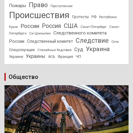
Право
Пожары
Преступления
Происшествия
Протесты
РФ
Республика
США
России
Россия
Санкт-Петербург
Санкт-
Крым
Следственного комитета
Петербурге
Си Цзиньпин
Следствие
России
Следственный комитет
Сочи
Украина
Суд
Спецоперации
Стихийные бедствия
Украины
ЧП
Украине
ФСБ
Франция
Общество