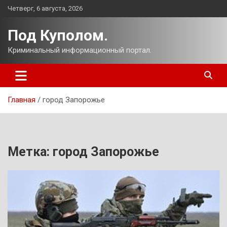
Перейти
Четверг, 6 августа, 2026
к
содержимому
Под Куполом.
Криминальный информационный портал.
Главная
город Запорожье
Метка:
город Запорожье