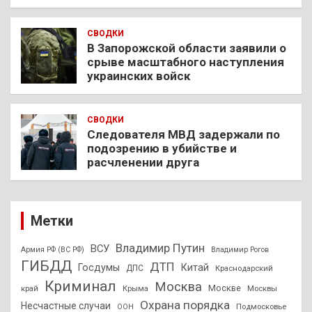
СВОДКИ
В Запорожской области заявили о
срыве масштабного наступления
украинских войск
СВОДКИ
Следователя МВД задержали по
подозрению в убийстве и
расчленении друга
Метки
Владимир Путин
ВСУ
Армия РФ (ВС РФ)
Владимир Рогов
ГИБДД
ДТП
Госдумы
Китай
ДПС
Краснодарский
Криминал
Москва
Москве
край
Крыма
Москвы
Охрана порядка
Несчастные случаи
Подмосковье
ООН