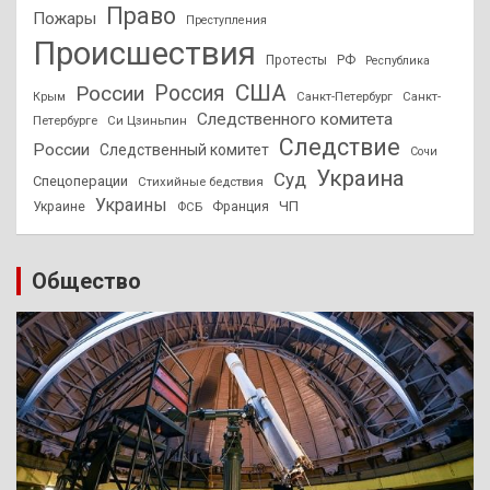
Право
Пожары
Преступления
Происшествия
Протесты
РФ
Республика
США
России
Россия
Санкт-Петербург
Санкт-
Крым
Следственного комитета
Петербурге
Си Цзиньпин
Следствие
России
Следственный комитет
Сочи
Украина
Суд
Спецоперации
Стихийные бедствия
Украины
ЧП
Украине
ФСБ
Франция
Общество