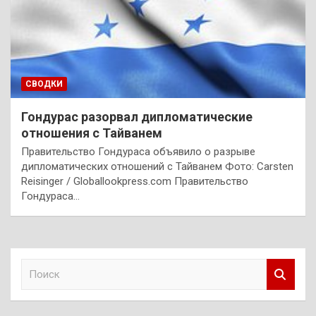
СВОДКИ
Гондурас разорвал дипломатические
отношения с Тайванем
Правительство Гондураса объявило о разрыве
дипломатических отношений с Тайванем Фото: Carsten
Reisinger / Globallookpress.com Правительство
Гондураса…
П
о
и
с