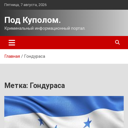
Перейти
Пятница, 7 августа, 2026
к
содержимому
Под Куполом.
Криминальный информационный портал.
Главная
Гондураса
Метка:
Гондураса