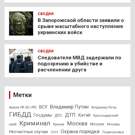
СВОДКИ
В Запорожской области заявили о
срыве масштабного наступления
украинских войск
СВОДКИ
Следователя МВД задержали по
подозрению в убийстве и
расчленении друга
Метки
Владимир Путин
ВСУ
Армия РФ (ВС РФ)
Владимир Рогов
ГИБДД
ДТП
Госдумы
Китай
ДПС
Краснодарский
Криминал
Москва
Москве
край
Крыма
Москвы
Охрана порядка
Несчастные случаи
Подмосковье
ООН