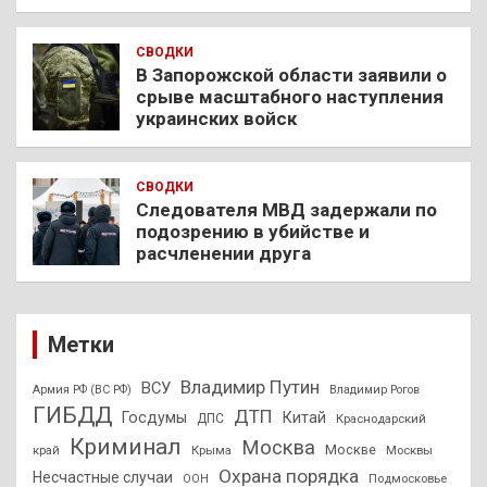
СВОДКИ
В Запорожской области заявили о
срыве масштабного наступления
украинских войск
СВОДКИ
Следователя МВД задержали по
подозрению в убийстве и
расчленении друга
Метки
Владимир Путин
ВСУ
Армия РФ (ВС РФ)
Владимир Рогов
ГИБДД
ДТП
Госдумы
Китай
ДПС
Краснодарский
Криминал
Москва
Москве
край
Крыма
Москвы
Охрана порядка
Несчастные случаи
Подмосковье
ООН