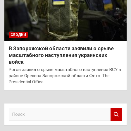
СВОДКИ
В Запорожской области заявили о срыве
масштабного наступления украинских
войск
Рогов заявил о срыве масштабного наступления ВСУ в
районе Орехова Запорожской области Фото: The
Presidential Office…
П
о
и
с