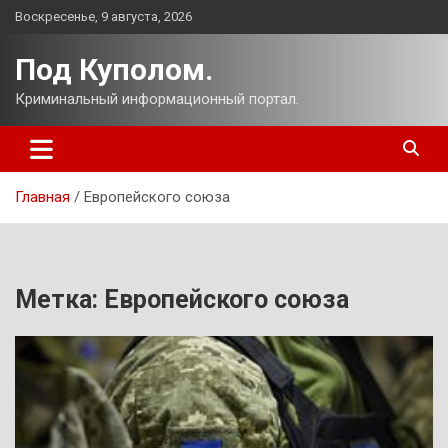
Перейти
Воскресенье, 9 августа, 2026
к
содержимому
Под Куполом.
Криминальный информационный портал.
Главная
Европейского союза
Метка:
Европейского союза