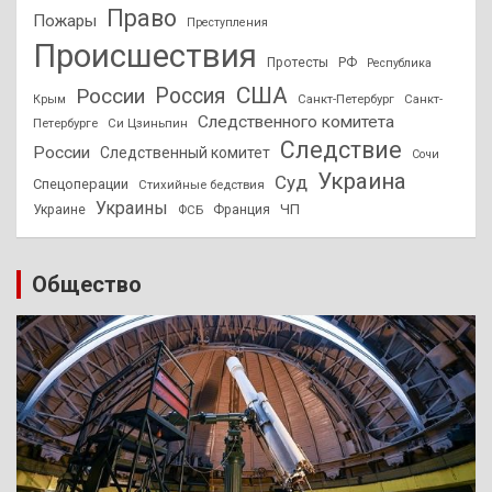
Право
Пожары
Преступления
Происшествия
Протесты
РФ
Республика
США
России
Россия
Санкт-Петербург
Санкт-
Крым
Следственного комитета
Петербурге
Си Цзиньпин
Следствие
России
Следственный комитет
Сочи
Украина
Суд
Спецоперации
Стихийные бедствия
Украины
ЧП
Украине
ФСБ
Франция
Общество