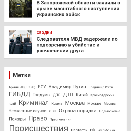
В Запорожской области заявили о
срыве масштабного наступления
украинских войск
СВОДКИ
Следователя МВД задержали по
подозрению в убийстве и
расчленении друга
Метки
Владимир Путин
ВСУ
Армия РФ (ВС РФ)
Владимир Рогов
ГИБДД
ДТП
Госдумы
Китай
ДПС
Краснодарский
Криминал
Москва
Москве
край
Крыма
Москвы
Охрана порядка
Несчастные случаи
Подмосковье
ООН
Право
Пожары
Преступления
Происшествия
Протесты
РФ
Республика