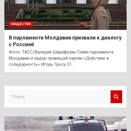
ОБЩЕСТВО
В парламенте Молдавии призвали к диалогу
с Россией
Фото: ТАСС/Валерий Шарифулин Глава парламента
Молдавии и лидер правящей партии «Действие и
солидарность» Игорь Гросу 21…
П
о
и
с
к