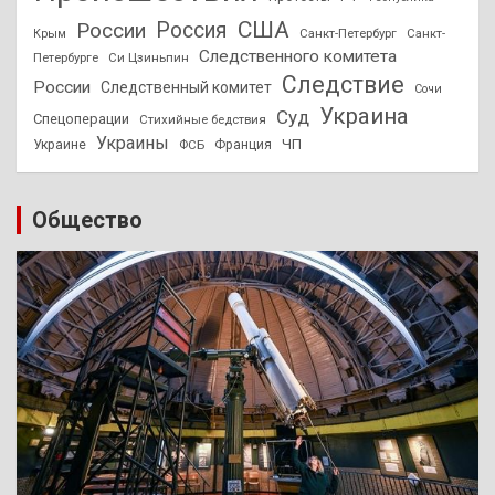
США
России
Россия
Санкт-Петербург
Санкт-
Крым
Следственного комитета
Петербурге
Си Цзиньпин
Следствие
России
Следственный комитет
Сочи
Украина
Суд
Спецоперации
Стихийные бедствия
Украины
ЧП
Украине
ФСБ
Франция
Общество