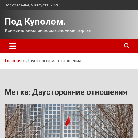
Перейти
Воскресенье, 9 августа, 2026
к
содержимому
Под Куполом.
Криминальный информационный портал.
Главная
Двусторонние отношения
Метка:
Двусторонние отношения