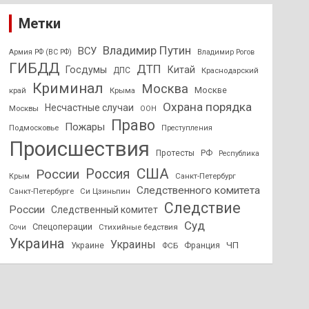
Метки
Владимир Путин
ВСУ
Армия РФ (ВС РФ)
Владимир Рогов
ГИБДД
ДТП
Госдумы
Китай
ДПС
Краснодарский
Криминал
Москва
Москве
край
Крыма
Охрана порядка
Несчастные случаи
Москвы
ООН
Право
Пожары
Подмосковье
Преступления
Происшествия
Протесты
РФ
Республика
США
России
Россия
Санкт-Петербург
Крым
Следственного комитета
Санкт-Петербурге
Си Цзиньпин
Следствие
России
Следственный комитет
Суд
Спецоперации
Стихийные бедствия
Сочи
Украина
Украины
ЧП
Украине
ФСБ
Франция