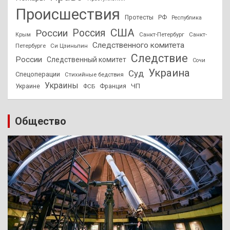
Происшествия
Протесты
РФ
Республика
США
России
Россия
Санкт-Петербург
Санкт-
Крым
Следственного комитета
Петербурге
Си Цзиньпин
Следствие
России
Следственный комитет
Сочи
Украина
Суд
Спецоперации
Стихийные бедствия
Украины
ЧП
Украине
ФСБ
Франция
Общество