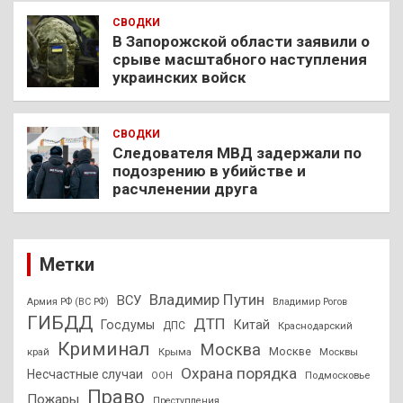
СВОДКИ
В Запорожской области заявили о
срыве масштабного наступления
украинских войск
СВОДКИ
Следователя МВД задержали по
подозрению в убийстве и
расчленении друга
Метки
Владимир Путин
ВСУ
Армия РФ (ВС РФ)
Владимир Рогов
ГИБДД
ДТП
Госдумы
Китай
ДПС
Краснодарский
Криминал
Москва
Москве
край
Крыма
Москвы
Охрана порядка
Несчастные случаи
Подмосковье
ООН
Право
Пожары
Преступления