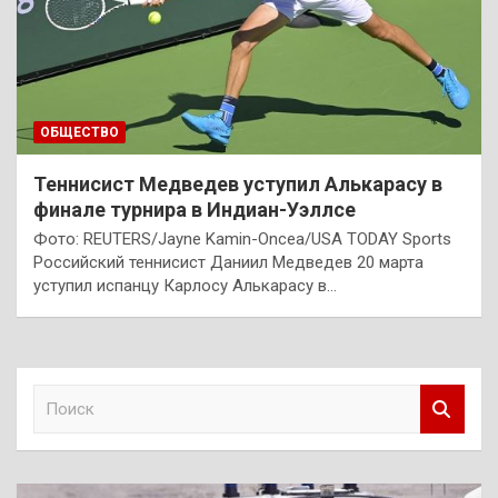
ОБЩЕСТВО
Теннисист Медведев уступил Алькарасу в
финале турнира в Индиан-Уэллсе
Фото: REUTERS/Jayne Kamin-Oncea/USA TODAY Sports
Российский теннисист Даниил Медведев 20 марта
уступил испанцу Карлосу Алькарасу в…
П
о
и
с
к