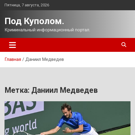
Перейти
Пятница, 7 августа, 2026
к
содержимому
Под Куполом.
Криминальный информационный портал.
Главная
Даниил Медведев
Метка:
Даниил Медведев