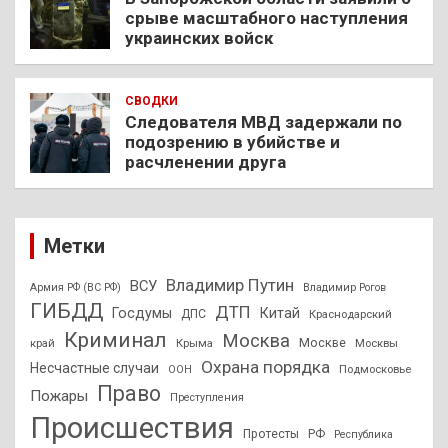
срыве масштабного наступления
украинских войск
СВОДКИ
Следователя МВД задержали по
подозрению в убийстве и
расчленении друга
Метки
Владимир Путин
ВСУ
Армия РФ (ВС РФ)
Владимир Рогов
ГИБДД
ДТП
Госдумы
Китай
ДПС
Краснодарский
Криминал
Москва
Москве
край
Крыма
Москвы
Охрана порядка
Несчастные случаи
Подмосковье
ООН
Право
Пожары
Преступления
Происшествия
Протесты
РФ
Республика