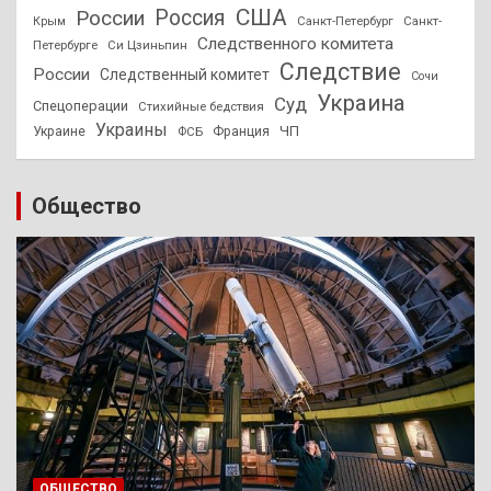
США
России
Россия
Санкт-Петербург
Санкт-
Крым
Следственного комитета
Петербурге
Си Цзиньпин
Следствие
России
Следственный комитет
Сочи
Украина
Суд
Спецоперации
Стихийные бедствия
Украины
ЧП
Украине
ФСБ
Франция
Общество
ОБЩЕСТВО