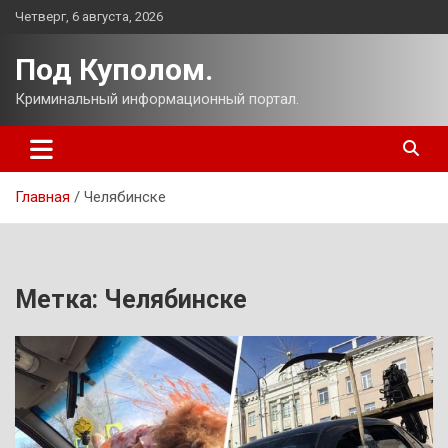
Перейти
Четверг, 6 августа, 2026
к
содержимому
Под Куполом.
Криминальный информационный портал.
Главная
Челябинске
Метка:
Челябинске