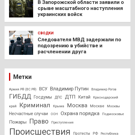
В Запорожской области заявили о
срыве масштабного наступления
украинских войск
СВОДКИ
Следователя МВД задержали по
подозрению в убийстве и
расчленении друга
Метки
Владимир Путин
ВСУ
Армия РФ (ВС РФ)
Владимир Рогов
ГИБДД
ДТП
Госдумы
Китай
ДПС
Краснодарский
Криминал
Москва
Москве
край
Крыма
Москвы
Охрана порядка
Несчастные случаи
Подмосковье
ООН
Право
Пожары
Преступления
Происшествия
Протесты
РФ
Республика