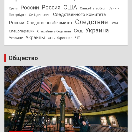
США
России
Россия
Санкт-Петербург
Санкт-
Крым
Следственного комитета
Петербурге
Си Цзиньпин
Следствие
России
Следственный комитет
Сочи
Украина
Суд
Спецоперации
Стихийные бедствия
Украины
ЧП
Украине
ФСБ
Франция
Общество