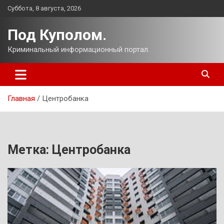
Перейти
Суббота, 8 августа, 2026
к
содержимому
Под Куполом.
Криминальный информационный портал.
Главная
Центробанка
Метка:
Центробанка