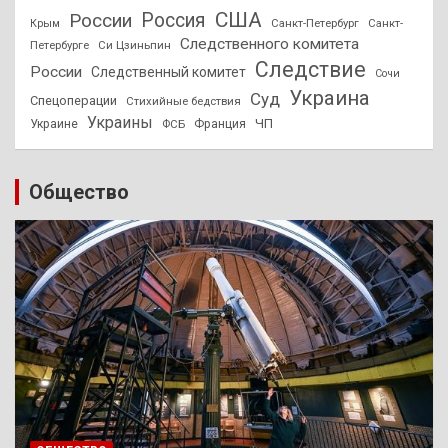
США
России
Россия
Санкт-Петербург
Санкт-
Крым
Следственного комитета
Петербурге
Си Цзиньпин
Следствие
России
Следственный комитет
Сочи
Украина
Суд
Спецоперации
Стихийные бедствия
Украины
ЧП
Украине
ФСБ
Франция
Общество