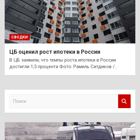
СВОДКИ
ЦБ оценил рост ипотеки в России
В ЦБ заявили, что темпы роста ипотеки в России
достигли 1,5 процента Фото: Рамиль Ситдиков /…
П
о
и
с
к