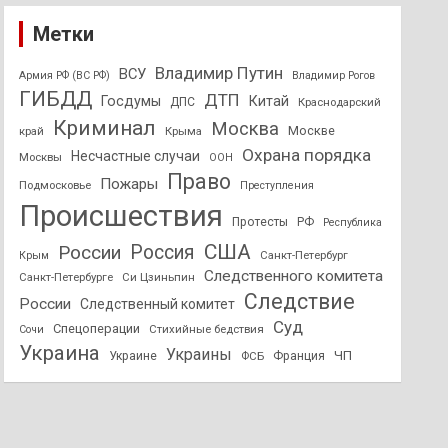
Метки
Владимир Путин
ВСУ
Армия РФ (ВС РФ)
Владимир Рогов
ГИБДД
ДТП
Госдумы
Китай
ДПС
Краснодарский
Криминал
Москва
Москве
край
Крыма
Охрана порядка
Несчастные случаи
Москвы
ООН
Право
Пожары
Подмосковье
Преступления
Происшествия
Протесты
РФ
Республика
США
России
Россия
Санкт-Петербург
Крым
Следственного комитета
Санкт-Петербурге
Си Цзиньпин
Следствие
России
Следственный комитет
Суд
Спецоперации
Стихийные бедствия
Сочи
Украина
Украины
ЧП
Украине
ФСБ
Франция