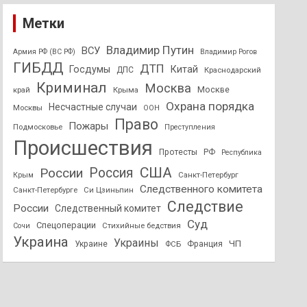
Метки
Владимир Путин
ВСУ
Армия РФ (ВС РФ)
Владимир Рогов
ГИБДД
ДТП
Госдумы
Китай
ДПС
Краснодарский
Криминал
Москва
Москве
край
Крыма
Охрана порядка
Несчастные случаи
Москвы
ООН
Право
Пожары
Подмосковье
Преступления
Происшествия
Протесты
РФ
Республика
США
России
Россия
Санкт-Петербург
Крым
Следственного комитета
Санкт-Петербурге
Си Цзиньпин
Следствие
России
Следственный комитет
Суд
Спецоперации
Стихийные бедствия
Сочи
Украина
Украины
ЧП
Украине
ФСБ
Франция