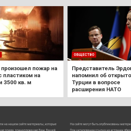
ОБЩЕСТВО
 произошел пожар на
Представитель Эрдо
с пластиком на
напомнил об открыт
 3500 кв. м
Турции в вопросе
расширения НАТО
ли на нашем сайте материалы, которые
На сайте могут быть опубликованы матери
кие права, принадлежащие Вам, Вашей
При цитировании ссылка на источник обяз