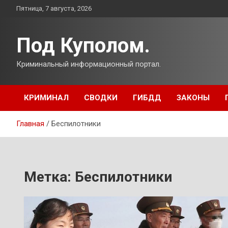
Перейти
Пятница, 7 августа, 2026
к
содержимому
Под Куполом.
Криминальный информационный портал.
КРИМИНАЛ
СВОДКИ
ГИБДД
ЗАКОНЫ
Главная
Беспилотники
Метка:
Беспилотники