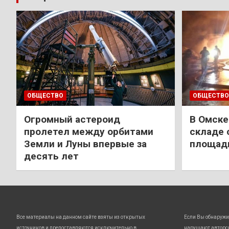
ОБЩЕСТВО
ОБЩЕСТВО
Огромный астероид
В Омске
пролетел между орбитами
складе 
Земли и Луны впервые за
площади
десять лет
Все материалы на данном сайте взяты из открытых
Если Вы обнаружи
источников и предоставляются исключительно в
нарушают авторс