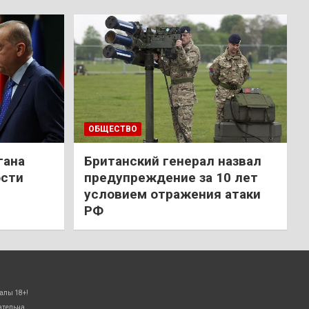
ОБЩЕСТВО
гана
Британский генерал назвал
ости
предупреждение за 10 лет
условием отражения атаки
РФ
алы 18+!
ательна.