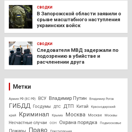
СВОДКИ
В Запорожской области заявили о
срыве масштабного наступления
украинских войск
СВОДКИ
Следователя МВД задержали по
подозрению в убийстве и
расчленении друга
Метки
Владимир Путин
ВСУ
Армия РФ (ВС РФ)
Владимир Рогов
ГИБДД
ДТП
Госдумы
Китай
ДПС
Краснодарский
Криминал
Москва
Москве
край
Крыма
Москвы
Охрана порядка
Несчастные случаи
Подмосковье
ООН
Право
Пожары
Преступления