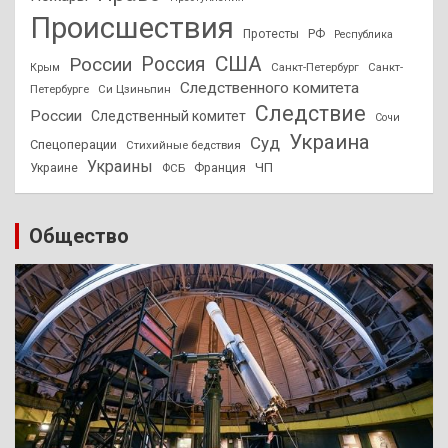
Происшествия
Протесты
РФ
Республика
США
России
Россия
Санкт-Петербург
Санкт-
Крым
Следственного комитета
Петербурге
Си Цзиньпин
Следствие
России
Следственный комитет
Сочи
Украина
Суд
Спецоперации
Стихийные бедствия
Украины
ЧП
Украине
ФСБ
Франция
Общество