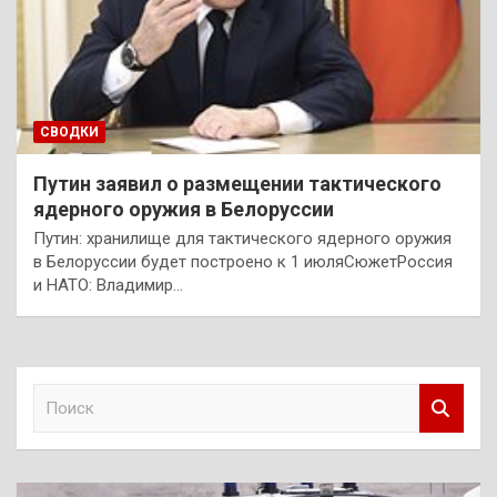
СВОДКИ
Путин заявил о размещении тактического
ядерного оружия в Белоруссии
Путин: хранилище для тактического ядерного оружия
в Белоруссии будет построено к 1 июляСюжетРоссия
и НАТО: Владимир…
П
о
и
с
к