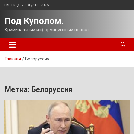
Перейти
Пятница, 7 августа, 2026
к
содержимому
Под Куполом.
Криминальный информационный портал.
Главная
Белоруссия
Метка:
Белоруссия