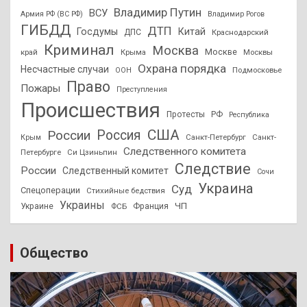
Владимир Путин
ВСУ
Армия РФ (ВС РФ)
Владимир Рогов
ГИБДД
ДТП
Госдумы
Китай
ДПС
Краснодарский
Криминал
Москва
Москве
край
Крыма
Москвы
Охрана порядка
Несчастные случаи
Подмосковье
ООН
Право
Пожары
Преступления
Происшествия
Протесты
РФ
Республика
США
России
Россия
Санкт-Петербург
Санкт-
Крым
Следственного комитета
Петербурге
Си Цзиньпин
Следствие
России
Следственный комитет
Сочи
Украина
Суд
Спецоперации
Стихийные бедствия
Украины
ЧП
Украине
ФСБ
Франция
Общество