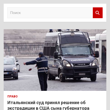
П
о
и
с
к
ПРАВО
Итальянский суд принял решение об
экстрадиции в США сына губернатора