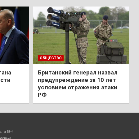
ОБЩЕСТВО
гана
Британский генерал назвал
ости
предупреждение за 10 лет
условием отражения атаки
РФ
алы 18+!
ательна.