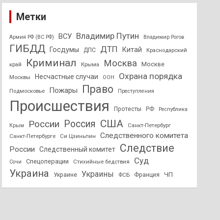
Метки
Владимир Путин
ВСУ
Армия РФ (ВС РФ)
Владимир Рогов
ГИБДД
ДТП
Госдумы
Китай
ДПС
Краснодарский
Криминал
Москва
Москве
край
Крыма
Охрана порядка
Несчастные случаи
Москвы
ООН
Право
Пожары
Подмосковье
Преступления
Происшествия
Протесты
РФ
Республика
США
России
Россия
Санкт-Петербург
Крым
Следственного комитета
Санкт-Петербурге
Си Цзиньпин
Следствие
России
Следственный комитет
Суд
Спецоперации
Стихийные бедствия
Сочи
Украина
Украины
ЧП
Украине
ФСБ
Франция