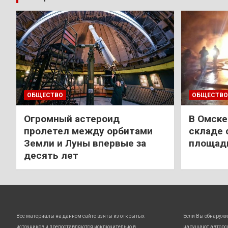
ОБЩЕСТВО
ОБЩЕСТВО
Огромный астероид
В Омске
пролетел между орбитами
складе 
Земли и Луны впервые за
площади
десять лет
Все материалы на данном сайте взяты из открытых
Если Вы обнаружи
источников и предоставляются исключительно в
нарушают авторс