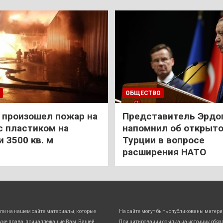
ОБЩЕСТВО
 произошел пожар на
Представитель Эрдо
с пластиком на
напомнил об открыт
 3500 кв. м
Турции в вопросе
расширения НАТО
ли на нашем сайте материалы, которые
На сайте могут быть опубликованы матери
кие права, принадлежащие Вам, Вашей
При цитировании ссылка на источник обяз