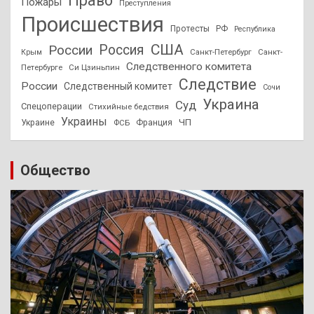
Право
Пожары
Преступления
Происшествия
Протесты
РФ
Республика
США
России
Россия
Санкт-Петербург
Санкт-
Крым
Следственного комитета
Петербурге
Си Цзиньпин
Следствие
России
Следственный комитет
Сочи
Украина
Суд
Спецоперации
Стихийные бедствия
Украины
ЧП
Украине
ФСБ
Франция
Общество