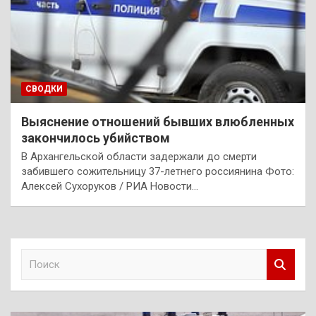
СВОДКИ
Выяснение отношений бывших влюбленных
закончилось убийством
В Архангельской области задержали до смерти
забившего сожительницу 37-летнего россиянина Фото:
Алексей Сухоруков / РИА Новости…
П
о
и
с
к