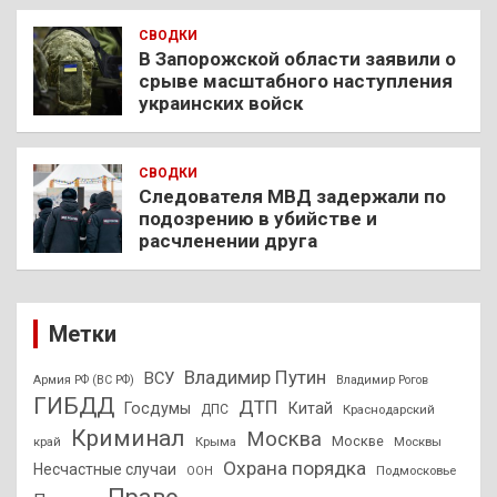
СВОДКИ
В Запорожской области заявили о
срыве масштабного наступления
украинских войск
СВОДКИ
Следователя МВД задержали по
подозрению в убийстве и
расчленении друга
Метки
Владимир Путин
ВСУ
Армия РФ (ВС РФ)
Владимир Рогов
ГИБДД
ДТП
Госдумы
Китай
ДПС
Краснодарский
Криминал
Москва
Москве
край
Крыма
Москвы
Охрана порядка
Несчастные случаи
Подмосковье
ООН