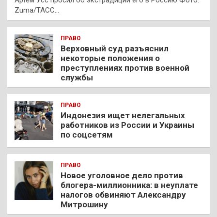
Артем Усс просил об экстрадиции его в Россию Фото:
Zuma/ТАСС…
ПРАВО
Верховный суд разъяснил
некоторые положения о
преступлениях против военной
службы
ПРАВО
Индонезия ищет нелегальных
работников из России и Украины
по соцсетям
ПРАВО
Новое уголовное дело против
блогера-миллионника: в неуплате
налогов обвиняют Александру
Митрошину