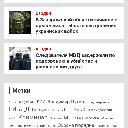
СВОДКИ
В Запорожской области заявили о
срыве масштабного наступления
украинских войск
СВОДКИ
Следователя МВД задержали по
подозрению в убийстве и
расчленении друга
Метки
Владимир Путин
ВСУ
Армия РФ (ВС РФ)
Владимир Рогов
ГИБДД
ДТП
Госдумы
Китай
ДПС
Краснодарский
Криминал
Москва
Москве
край
Крыма
Москвы
Охрана порядка
Несчастные случаи
Подмосковье
ООН