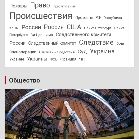
Право
Пожары
Преступления
Происшествия
Протесты
РФ
Республика
США
России
Россия
Санкт-Петербург
Санкт-
Крым
Следственного комитета
Петербурге
Си Цзиньпин
Следствие
России
Следственный комитет
Сочи
Украина
Суд
Спецоперации
Стихийные бедствия
Украины
ЧП
Украине
ФСБ
Франция
Общество