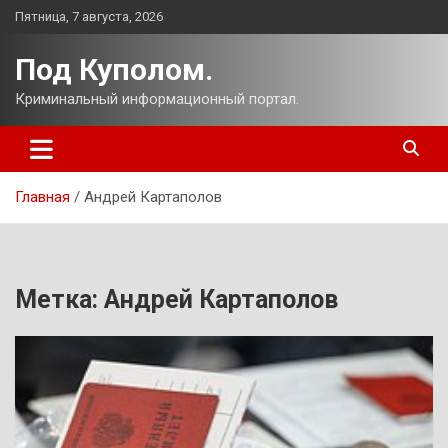
Перейти
Пятница, 7 августа, 2026
к
содержимому
Под Куполом.
Криминальный информационный портал.
Главная
Андрей Картаполов
Метка:
Андрей Картаполов