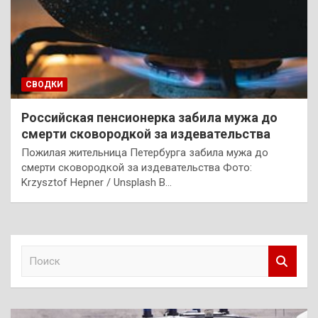
СВОДКИ
Российская пенсионерка забила мужа до
смерти сковородкой за издевательства
Пожилая жительница Петербурга забила мужа до
смерти сковородкой за издевательства Фото:
Krzysztof Hepner / Unsplash В…
П
о
и
с
к