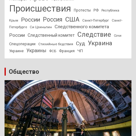
Происшествия
Протесты
РФ
Республика
США
России
Россия
Санкт-Петербург
Санкт-
Крым
Следственного комитета
Петербурге
Си Цзиньпин
Следствие
России
Следственный комитет
Сочи
Украина
Суд
Спецоперации
Стихийные бедствия
Украины
ЧП
Украине
ФСБ
Франция
Общество