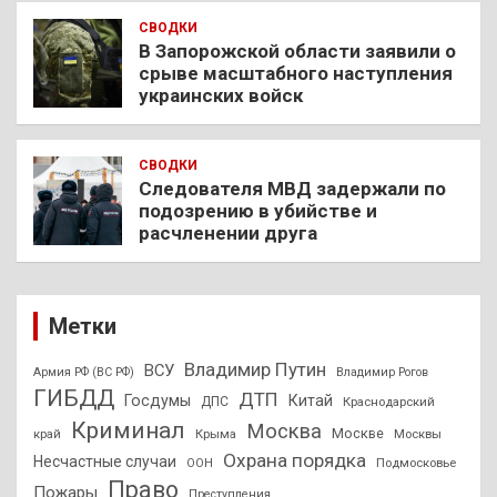
СВОДКИ
В Запорожской области заявили о
срыве масштабного наступления
украинских войск
СВОДКИ
Следователя МВД задержали по
подозрению в убийстве и
расчленении друга
Метки
Владимир Путин
ВСУ
Армия РФ (ВС РФ)
Владимир Рогов
ГИБДД
ДТП
Госдумы
Китай
ДПС
Краснодарский
Криминал
Москва
Москве
край
Крыма
Москвы
Охрана порядка
Несчастные случаи
Подмосковье
ООН
Право
Пожары
Преступления