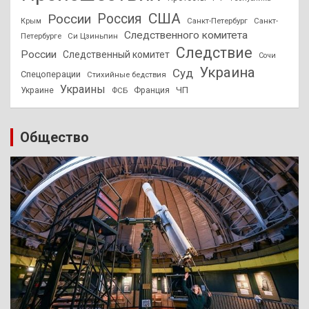
США
России
Россия
Санкт-Петербург
Санкт-
Крым
Следственного комитета
Петербурге
Си Цзиньпин
Следствие
России
Следственный комитет
Сочи
Украина
Суд
Спецоперации
Стихийные бедствия
Украины
ЧП
Украине
ФСБ
Франция
Общество