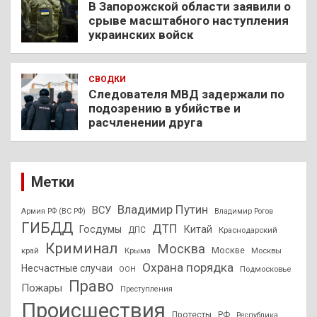
В Запорожской области заявили о
срыве масштабного наступления
украинских войск
СВОДКИ
Следователя МВД задержали по
подозрению в убийстве и
расчленении друга
Метки
Владимир Путин
ВСУ
Армия РФ (ВС РФ)
Владимир Рогов
ГИБДД
ДТП
Госдумы
Китай
ДПС
Краснодарский
Криминал
Москва
Москве
край
Крыма
Москвы
Охрана порядка
Несчастные случаи
Подмосковье
ООН
Право
Пожары
Преступления
Происшествия
Протесты
РФ
Республика