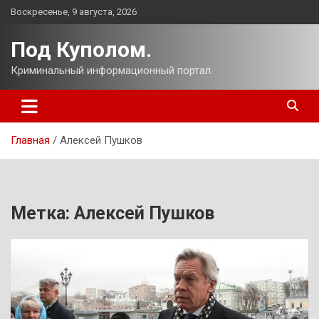
Перейти
Воскресенье, 9 августа, 2026
к
содержимому
Под Куполом.
Криминальный информационный портал.
Главная
Алексей Пушков
Метка:
Алексей Пушков