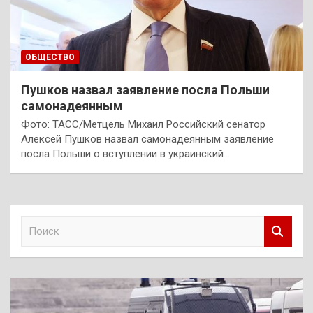
ОБЩЕСТВО
Пушков назвал заявление посла Польши
самонадеянным
Фото: ТАСС/Метцель Михаил Российский сенатор
Алексей Пушков назвал самонадеянным заявление
посла Польши о вступлении в украинский…
П
о
и
с
к