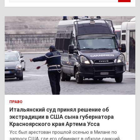
и
с
к
ПРАВО
Итальянский суд принял решение об
экстрадиции в США сына губернатора
Красноярского края Артема Усса
Усс был арестован прошлой осенью в Милане по
запросу США, где его обвиняют в обходе санкций,