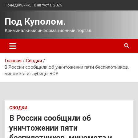
Перейти
Понедельник, 10 августа, 2026
к
содержимому
Под Куполом.
Криминальный информационный портал.
Главная
Сводки
В России сообщили об уничтожении пяти беспилотников,
миномета и гаубицы ВСУ
СВОДКИ
В России сообщили об
уничтожении пяти
беспилотников, миномета и