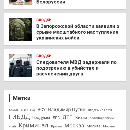
Белоруссии
СВОДКИ
В Запорожской области заявили о
срыве масштабного наступления
украинских войск
СВОДКИ
Следователя МВД задержали по
подозрению в убийстве и
расчленении друга
Метки
Владимир Путин
ВСУ
Армия РФ (ВС РФ)
Владимир Рогов
ГИБДД
ДТП
Госдумы
Китай
ДПС
Краснодарский
Криминал
Москва
Москве
край
Крыма
Москвы