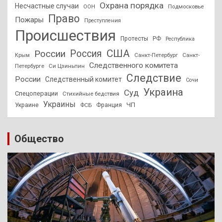
Охрана порядка
Несчастные случаи
Подмосковье
ООН
Право
Пожары
Преступления
Происшествия
Протесты
РФ
Республика
США
России
Россия
Санкт-Петербург
Санкт-
Крым
Следственного комитета
Петербурге
Си Цзиньпин
Следствие
России
Следственный комитет
Сочи
Украина
Суд
Спецоперации
Стихийные бедствия
Украины
ЧП
Украине
ФСБ
Франция
Общество