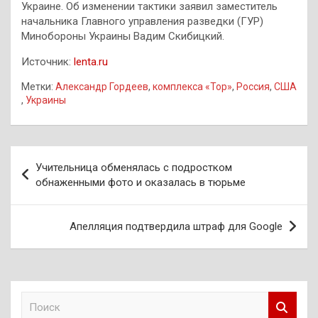
Украине. Об изменении тактики заявил заместитель
начальника Главного управления разведки (ГУР)
Минобороны Украины Вадим Скибицкий.
Источник:
lenta.ru
Метки:
Александр Гордеев
,
комплекса «Тор»
,
Россия
,
США
,
Украины
Навигация
Учительница обменялась с подростком
по
обнаженными фото и оказалась в тюрьме
записям
Апелляция подтвердила штраф для Google
П
о