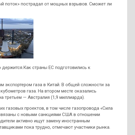
й поток» пострадал от мощных взрывов. Сможет ли
о держится.Как страны ЕС подготовились к
ым экспортером газа в Китай. В общей сложности за
 кубометров газа. На втором месте оказались
на третьем — Австралия (1,9 миллиарда).
их газовых проектов, в том числе газопровода «Сила
 связаны с новыми санкциями США в отношении
одители активно ищут замену иностранным
тавщиками пока трудно, отмечают участники рынка.