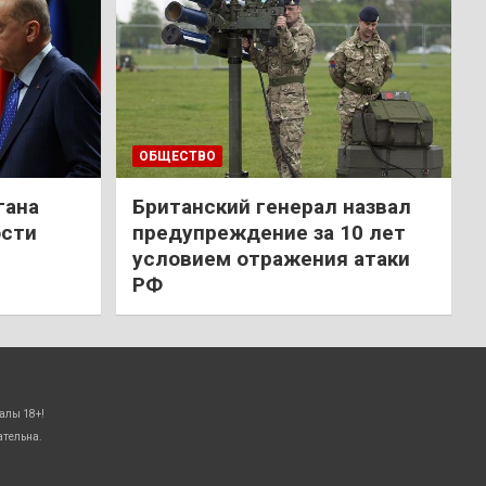
ОБЩЕСТВО
гана
Британский генерал назвал
ости
предупреждение за 10 лет
условием отражения атаки
РФ
алы 18+!
ательна.