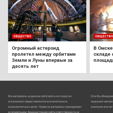
ОБЩЕСТВО
ОБЩЕСТВО
Огромный астероид
В Омске
пролетел между орбитами
складе 
Земли и Луны впервые за
площади
десять лет
Все материалы на данном сайте взяты из открытых
Если Вы обнаружи
источников и предоставляются исключительно в
нарушают авторс
ознакомительных целях. Права на материалы принадлежат
компании или орг
их владельцам. Администрация сайта ответственности за