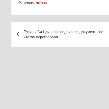
Источник:
lenta.ru
Навигация
Путин и Си Цзиньпин подписали документы по
по
итогам переговоров
записям