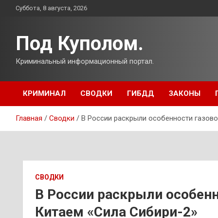
Перейти
Суббота, 8 августа, 2026
к
содержимому
Под Куполом.
Криминальный информационный портал.
КРИМИНАЛ
СВОДКИ
ГИБДД
ЗАКОНЫ
Главная
Сводки
В России раскрыли особенности газово
СВОДКИ
В России раскрыли особенн
Китаем «Сила Сибири-2»