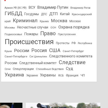
Владимир Путин
ВСУ
Армия РФ (ВС РФ)
Владимир Рогов
ГИБДД
ДТП
Госдумы
Китай
ДПС
Краснодарский
Криминал
Москва
Москве
край
Крыма
Охрана порядка
Несчастные случаи
Москвы
ООН
Право
Пожары
Подмосковье
Преступления
Происшествия
Протесты
РФ
Республика
США
России
Россия
Санкт-Петербург
Крым
Следственного комитета
Санкт-Петербурге
Си Цзиньпин
Следствие
России
Следственный комитет
Суд
Спецоперации
Стихийные бедствия
Сочи
Украина
Украины
ЧП
Украине
ФСБ
Франция