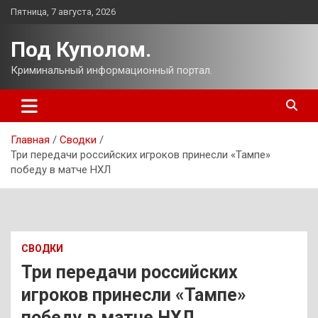
Перейти
Пятница, 7 августа, 2026
к
содержимому
Под Куполом.
Криминальный информационный портал.
Главная
Сводки
Три передачи российских игроков принесли «Тампе»
победу в матче НХЛ
СВОДКИ
Три передачи российских
игроков принесли «Тампе»
победу в матче НХЛ