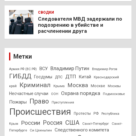
СВОДКИ
Следователя МВД задержали по
подозрению в убийстве и
расчленении друга
Метки
Владимир Путин
ВСУ
Армия РФ (ВС РФ)
Владимир Рогов
ГИБДД
ДТП
Госдумы
Китай
ДПС
Краснодарский
Криминал
Москва
Москве
край
Крыма
Москвы
Охрана порядка
Несчастные случаи
Подмосковье
ООН
Право
Пожары
Преступления
Происшествия
Протесты
РФ
Республика
США
России
Россия
Санкт-Петербург
Санкт-
Крым
Следственного комитета
Петербурге
Си Цзиньпин