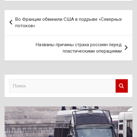
Навигация
Во Франции обвинили США в подрыве «Северных
по
потоков»
записям
Названы причины страха россиян перед
пластическими операциями
П
о
и
с
к