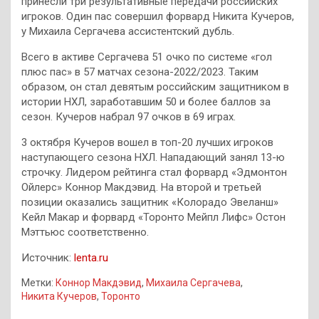
принесли три результативные передачи российских
игроков. Один пас совершил форвард Никита Кучеров,
у Михаила Сергачева ассистентский дубль.
Всего в активе Сергачева 51 очко по системе «гол
плюс пас» в 57 матчах сезона-2022/2023. Таким
образом, он стал девятым российским защитником в
истории НХЛ, заработавшим 50 и более баллов за
сезон. Кучеров набрал 97 очков в 69 играх.
3 октября Кучеров вошел в топ-20 лучших игроков
наступающего сезона НХЛ. Нападающий занял 13-ю
строчку. Лидером рейтинга стал форвард «Эдмонтон
Ойлерс» Коннор Макдэвид. На второй и третьей
позиции оказались защитник «Колорадо Эвеланш»
Кейл Макар и форвард «Торонто Мейпл Лифс» Остон
Мэттьюс соответственно.
Источник:
lenta.ru
Метки:
Коннор Макдэвид
,
Михаила Сергачева
,
Никита Кучеров
,
Торонто