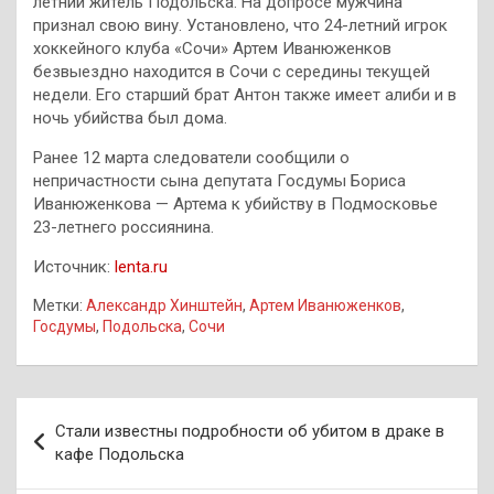
летний житель Подольска. На допросе мужчина
признал свою вину. Установлено, что 24-летний игрок
хоккейного клуба «Сочи» Артем Иванюженков
безвыездно находится в Сочи с середины текущей
недели. Его старший брат Антон также имеет алиби и в
ночь убийства был дома.
Ранее 12 марта следователи сообщили о
непричастности сына депутата Госдумы Бориса
Иванюженкова — Артема к убийству в Подмосковье
23-летнего россиянина.
Источник:
lenta.ru
Метки:
Александр Хинштейн
,
Артем Иванюженков
,
Госдумы
,
Подольска
,
Сочи
Навигация
Стали известны подробности об убитом в драке в
по
кафе Подольска
записям