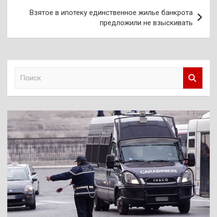
Взятое в ипотеку единственное жилье банкрота
предложили не взыскивать
П
о
и
с
к