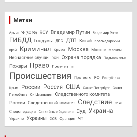
Метки
Владимир Путин
ВСУ
Армия РФ (ВС РФ)
Владимир Рогов
ГИБДД
ДТП
Госдумы
Китай
ДПС
Краснодарский
Криминал
Москва
Москве
край
Крыма
Москвы
Охрана порядка
Несчастные случаи
Подмосковье
ООН
Право
Пожары
Преступления
Происшествия
Протесты
РФ
Республика
США
России
Россия
Санкт-Петербург
Санкт-
Крым
Следственного комитета
Петербурге
Си Цзиньпин
Следствие
России
Следственный комитет
Сочи
Украина
Суд
Спецоперации
Стихийные бедствия
Украины
ЧП
Украине
ФСБ
Франция