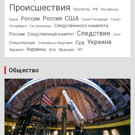
Происшествия
Протесты
РФ
Республика
США
России
Россия
Санкт-Петербург
Санкт-
Крым
Следственного комитета
Петербурге
Си Цзиньпин
Следствие
России
Следственный комитет
Сочи
Украина
Суд
Спецоперации
Стихийные бедствия
Украины
ЧП
Украине
ФСБ
Франция
Общество