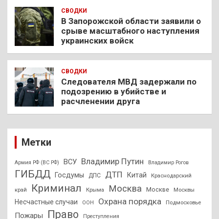
СВОДКИ
В Запорожской области заявили о
срыве масштабного наступления
украинских войск
СВОДКИ
Следователя МВД задержали по
подозрению в убийстве и
расчленении друга
Метки
Владимир Путин
ВСУ
Армия РФ (ВС РФ)
Владимир Рогов
ГИБДД
ДТП
Госдумы
Китай
ДПС
Краснодарский
Криминал
Москва
Москве
край
Крыма
Москвы
Охрана порядка
Несчастные случаи
Подмосковье
ООН
Право
Пожары
Преступления