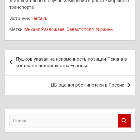
дополнительно в случае изменения в работе морского
транспорта.
Источник:
lenta.ru
Метки:
Михаил Развожаев
,
Севастополя
,
Украины
Навигация
Пушков указал на неизменность позиции Пекина в
по
контексте недовольства Европы
записям
ЦБ оценил рост ипотеки в России
П
о
и
с