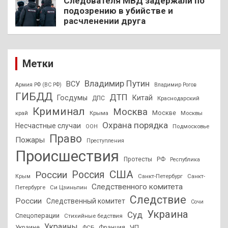
Следователя МВД задержали по
подозрению в убийстве и
расчленении друга
Метки
Владимир Путин
ВСУ
Армия РФ (ВС РФ)
Владимир Рогов
ГИБДД
ДТП
Госдумы
Китай
ДПС
Краснодарский
Криминал
Москва
Москве
край
Крыма
Москвы
Охрана порядка
Несчастные случаи
Подмосковье
ООН
Право
Пожары
Преступления
Происшествия
Протесты
РФ
Республика
США
России
Россия
Санкт-Петербург
Санкт-
Крым
Следственного комитета
Петербурге
Си Цзиньпин
Следствие
России
Следственный комитет
Сочи
Украина
Суд
Спецоперации
Стихийные бедствия
Украины
ЧП
Украине
ФСБ
Франция