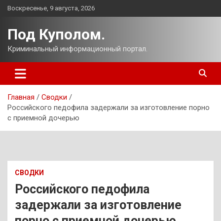
Перейти
Воскресенье, 9 августа, 2026
к
содержимому
Под Куполом.
Криминальный информационный портал.
Главная
Сводки
Российского педофила задержали за изготовление порно
с приемной дочерью
СВОДКИ
Российского педофила
задержали за изготовление
порно с приемной дочерью