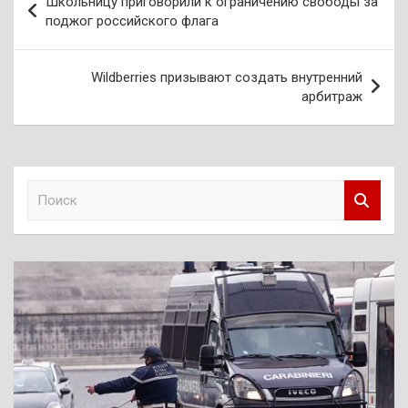
Школьницу приговорили к ограничению свободы за
по
поджог российского флага
записям
Wildberries призывают создать внутренний
арбитраж
П
о
и
с
к