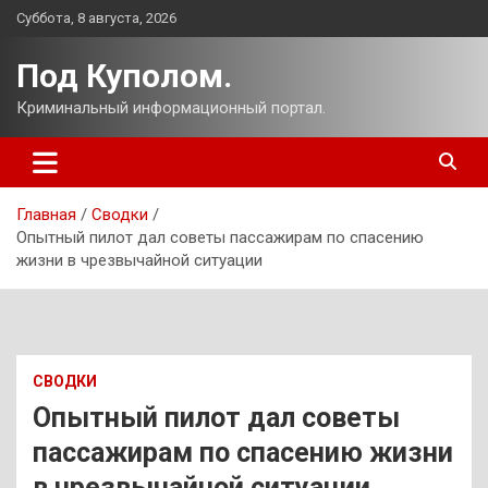
Перейти
Суббота, 8 августа, 2026
к
содержимому
Под Куполом.
Криминальный информационный портал.
Главная
Сводки
Опытный пилот дал советы пассажирам по спасению
жизни в чрезвычайной ситуации
СВОДКИ
Опытный пилот дал советы
пассажирам по спасению жизни
в чрезвычайной ситуации