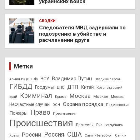
украинских войск
СВОДКИ
Следователя МВД задержали по
подозрению в убийстве и
расчленении друга
Метки
Владимир Путин
ВСУ
Армия РФ (ВС РФ)
Владимир Рогов
ГИБДД
ДТП
Госдумы
Китай
ДПС
Краснодарский
Криминал
Москва
Москве
край
Крыма
Москвы
Охрана порядка
Несчастные случаи
Подмосковье
ООН
Право
Пожары
Преступления
Происшествия
Протесты
РФ
Республика
США
России
Россия
Санкт-Петербург
Санкт-
Крым