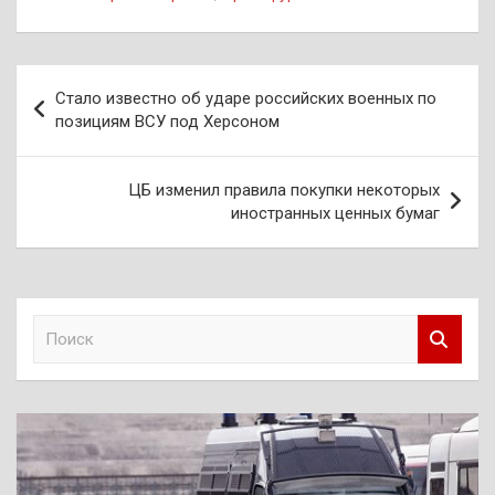
Навигация
Стало известно об ударе российских военных по
по
позициям ВСУ под Херсоном
записям
ЦБ изменил правила покупки некоторых
иностранных ценных бумаг
П
о
и
с
к