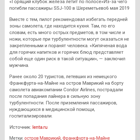
«Горящий клубок железа летит по полосе»Из-за чего
погибли пассажиры SSJ-100 в Шереметьево6 мая 2019
Вместе с тем, пилот рекомендовал избегать передней
зоны самолета, где находится кухня. Там, по его
словам, есть много острых предметов, в том числе и
ножи, которые при турбулентности могут оказаться не
закрепленными и поранят человека. «Кипяченая вода
для горячих напитков и горячих блюд представляет
собой еще один риск в такой ситуации», — заключил
мужчина.
Ранее около 20 туристов, летевших из немецкого
Франкфурта-на-Майне на остров Маврикий на борту
самолета авиакомпании Condor Airlines, пострадали
после попадания лайнера в сильную зону
турбулентности. После приземления пассажиров,
нуждающихся в медицинской помощи,
госпитализировали.
Источник:
lenta.ru
Метки:
остров Маврикий
,
Франкфурта-на-Майне