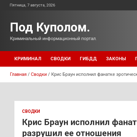
Перейти
Пятница, 7 августа, 2026
к
содержимому
Под Куполом.
Криминальный информационный портал.
КРИМИНАЛ
СВОДКИ
ГИБДД
ЗАКОНЫ
Главная
Сводки
Крис Браун исполнил фанатке эротичес
СВОДКИ
Крис Браун исполнил фанат
разрушил ее отношения