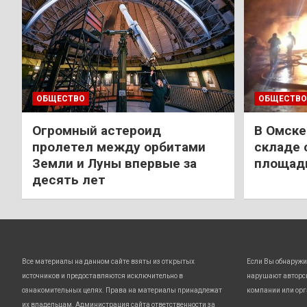
ОБЩЕСТВО
ОБЩЕСТВО
Огромный астероид
В Омске
пролетел между орбитами
складе 
Земли и Луны впервые за
площади
десять лет
Все материалы на данном сайте взяты из открытых
Если Вы обнаружи
источников и предоставляются исключительно в
нарушают авторс
ознакомительных целях. Права на материалы принадлежат
компании или орг
их владельцам. Администрация сайта ответственности за