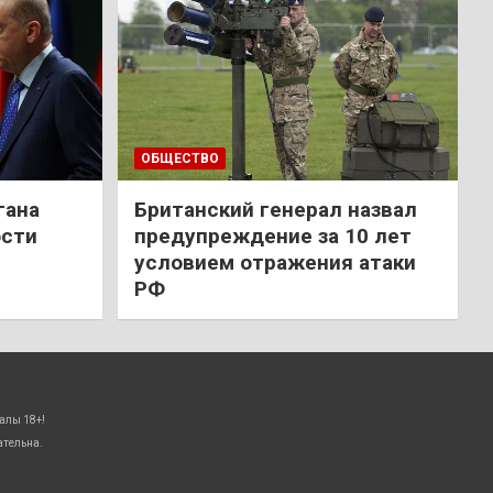
ОБЩЕСТВО
гана
Британский генерал назвал
ости
предупреждение за 10 лет
условием отражения атаки
РФ
алы 18+!
ательна.