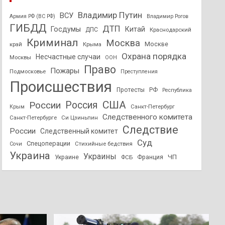
Владимир Путин
ВСУ
Армия РФ (ВС РФ)
Владимир Рогов
ГИБДД
ДТП
Госдумы
Китай
ДПС
Краснодарский
Криминал
Москва
Москве
край
Крыма
Охрана порядка
Несчастные случаи
Москвы
ООН
Право
Пожары
Подмосковье
Преступления
Происшествия
Протесты
РФ
Республика
США
России
Россия
Санкт-Петербург
Крым
Следственного комитета
Санкт-Петербурге
Си Цзиньпин
Следствие
России
Следственный комитет
Суд
Спецоперации
Стихийные бедствия
Сочи
Украина
Украины
ЧП
Украине
ФСБ
Франция