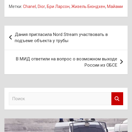
Метки:
Chanel
,
Dior
,
Бри Ларсон
,
Жизель Бюндхен
,
Майами
Навигация
Дания пригласила Nord Stream участвовать в
по
подъеме объекта у трубы
записям
В МИД ответили на вопрос о возможном выходе
России из ОБСЕ
П
о
и
с
к