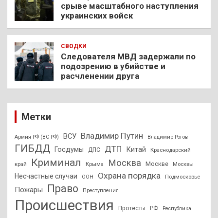
срыве масштабного наступления
украинских войск
СВОДКИ
Следователя МВД задержали по
подозрению в убийстве и
расчленении друга
Метки
Владимир Путин
ВСУ
Армия РФ (ВС РФ)
Владимир Рогов
ГИБДД
ДТП
Госдумы
Китай
ДПС
Краснодарский
Криминал
Москва
Москве
край
Крыма
Москвы
Охрана порядка
Несчастные случаи
Подмосковье
ООН
Право
Пожары
Преступления
Происшествия
Протесты
РФ
Республика