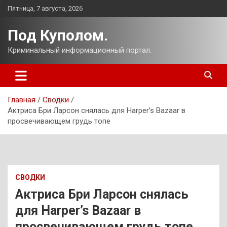
Перейти
Пятница, 7 августа, 2026
к
содержимому
Под Куполом.
Криминальный информационный портал.
Главная
Сводки
Актриса Бри Ларсон снялась для Harper’s Bazaar в
просвечивающем грудь топе
СВОДКИ
Актриса Бри Ларсон снялась
для Harper’s Bazaar в
просвечивающем грудь топе